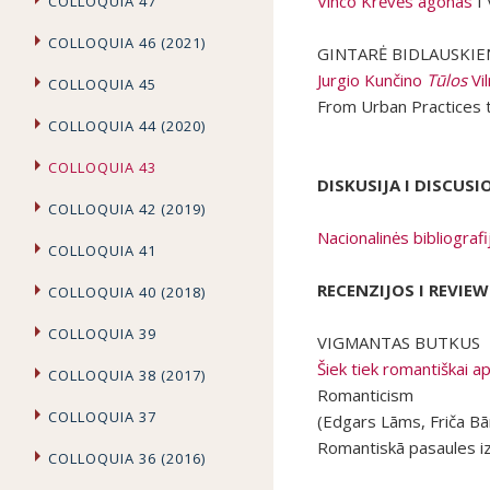
Vinco Krėvės agonas
I 
COLLOQUIA 47
COLLOQUIA 46 (2021)
GINTARĖ BIDLAUSKI
Jurgio Kunčino
Tūlos
Vi
COLLOQUIA 45
From Urban Practices 
COLLOQUIA 44 (2020)
COLLOQUIA 43
DISKUSIJA I DISCUS
COLLOQUIA 42 (2019)
Nacionalinės bibliografi
COLLOQUIA 41
RECENZIJOS I REVIEW
COLLOQUIA 40 (2018)
COLLOQUIA 39
VIGMANTAS BUTKUS
Šiek tiek romantiškai 
COLLOQUIA 38 (2017)
Romanticism
COLLOQUIA 37
(Edgars Lāms, Friča Bā
Romantiskā pasaules iz
COLLOQUIA 36 (2016)