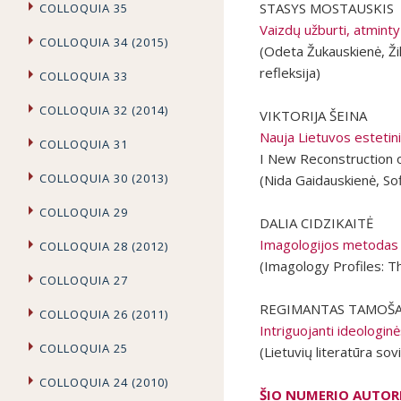
STASYS MOSTAUSKIS
COLLOQUIA 35
Vaizdų užburti, atmint
COLLOQUIA 34 (2015)
(Odeta Žukauskienė, Žil
refleksija)
COLLOQUIA 33
COLLOQUIA 32 (2014)
VIKTORIJA ŠEINA
Nauja Lietuvos estetin
COLLOQUIA 31
I New Reconstruction o
COLLOQUIA 30 (2013)
(Nida Gaidauskienė, Sof
COLLOQUIA 29
DALIA CIDZIKAITĖ
Imagologijos metodas 
COLLOQUIA 28 (2012)
(Imagology Profiles: T
COLLOQUIA 27
REGIMANTAS TAMOŠA
COLLOQUIA 26 (2011)
Intriguojanti ideologinė
COLLOQUIA 25
(Lietuvių literatūra sov
COLLOQUIA 24 (2010)
ŠIO NUMERIO AUTOR