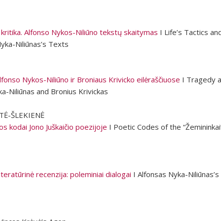
 kritika. Alfonso Nykos-Niliūno tekstų skaitymas
I Life’s Tactics and
yka-Niliūnas’s Texts
lfonso Nykos-Niliūno ir Broniaus Krivicko eilėraščiuose
I Tragedy a
-Niliūnas and Bronius Krivickas
ŪTĖ-ŠLEKIENĖ
s kodai Jono Juškaičio poezijoje
I Poetic Codes of the “Žemininkai
teratūrinė recenzija: poleminiai dialogai
I Alfonsas Nyka-Niliūnas’s