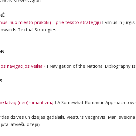
Vincas Krėvė’s Agon
ENĖ
lnius: nuo miesto praktikų – prie teksto strategijų
I
Vilnius in Jurgi
towards Textual Strategies
ION
jos navigacijos veikia!?
I Navigation of the National Bibliography Is
S
apie latvių (neo)romantizmą
I A Somewhat Romantic Approach towa
rdas dzīves un dzejas gadalaiki, Viesturs Vecgrāvis,
Mani sveicina
jūta latviešu dzejā)