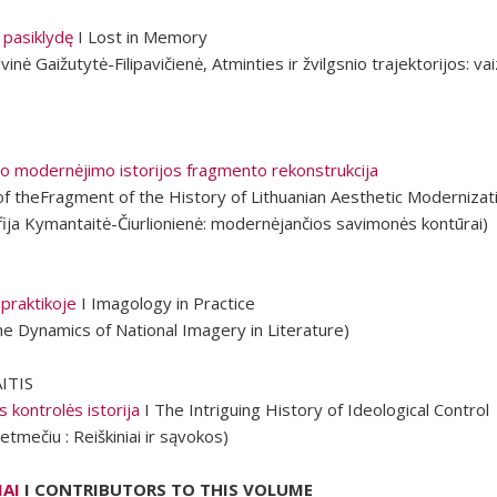
y pasiklydę
I Lost in Memory
vinė Gaižutytė-Filipavičienė,
Atminties ir žvilgsnio trajektorijos: va
io modernėjimo istorijos fragmento rekonstrukcija
f theFragment of the History of Lithuanian Aesthetic Moderniza
ija Kymantaitė-Čiurlionienė:
modernėjančios savimonės kontūrai)
praktikoje
I Imagology in Practice
he Dynamics of National Imagery in Literature)
ITIS
s kontrolės istorija
I The Intriguing History of Ideological Control
ietmečiu : Reiškiniai ir sąvokos)
IAI
I CONTRIBUTORS TO THIS VOLUME