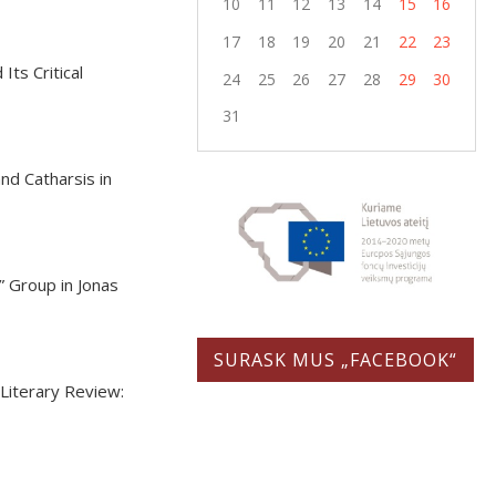
10
11
12
13
14
15
16
17
18
19
20
21
22
23
 Its Critical
24
25
26
27
28
29
30
31
nd Catharsis in
” Group in Jonas
SURASK MUS „FACEBOOK“
 Literary Review: