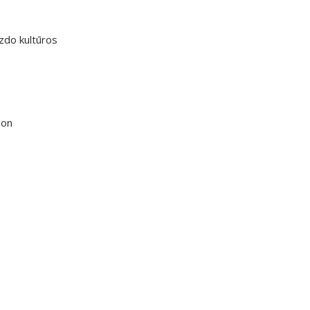
izdo kultūros
tion