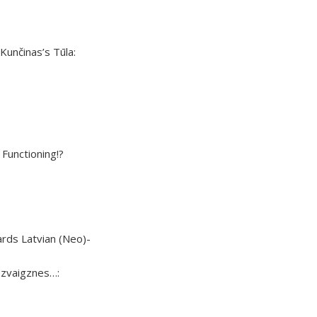
s Kunčinas’s Tūla:
 Functioning!?
rds Latvian (Neo)-
 zvaigznes…: