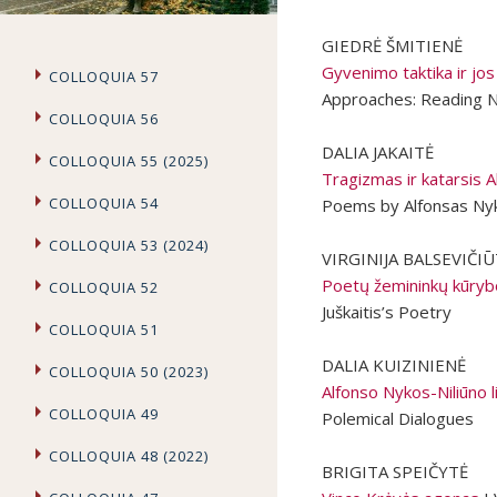
GIEDRĖ ŠMITIENĖ
Gyvenimo taktika ir jos
COLLOQUIA 57
Approaches: Reading N
COLLOQUIA 56
DALIA JAKAITĖ
COLLOQUIA 55 (2025)
Tragizmas ir katarsis A
COLLOQUIA 54
Poems by Alfonsas Nyka
COLLOQUIA 53 (2024)
VIRGINIJA BALSEVIČI
Poetų žemininkų kūrybo
COLLOQUIA 52
Juškaitis’s Poetry
COLLOQUIA 51
DALIA KUIZINIENĖ
COLLOQUIA 50 (2023)
Alfonso Nykos-Niliūno li
COLLOQUIA 49
Polemical Dialogues
COLLOQUIA 48 (2022)
BRIGITA SPEIČYTĖ