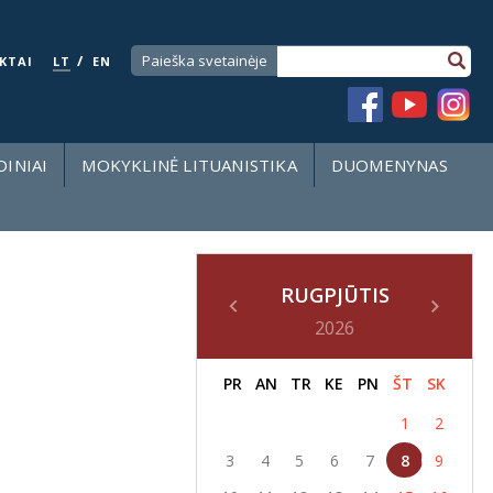
/
Paieška svetainėje
KTAI
LT
EN
DINIAI
MOKYKLINĖ LITUANISTIKA
DUOMENYNAS
RUGPJŪTIS
2026
PR
AN
TR
KE
PN
ŠT
SK
1
2
3
4
5
6
7
8
9