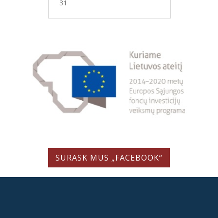
31
SURASK MUS „FACEBOOK“