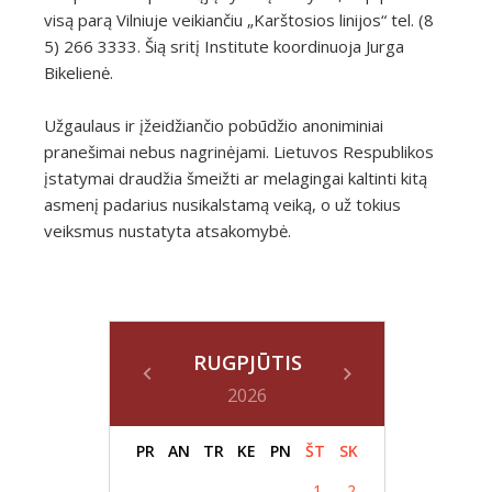
visą parą Vilniuje veikiančiu „Karštosios linijos“ tel. (8
5) 266 3333. Šią sritį Institute koordinuoja Jurga
Bikelienė.
Užgaulaus ir įžeidžiančio pobūdžio anoniminiai
pranešimai nebus nagrinėjami. Lietuvos Respublikos
įstatymai draudžia šmeižti ar melagingai kaltinti kitą
asmenį padarius nusikalstamą veiką, o už tokius
veiksmus nustatyta atsakomybė.
RUGPJŪTIS
2026
PR
AN
TR
KE
PN
ŠT
SK
1
2