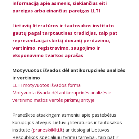
informaciją apie asmenis, siekiančius eiti
pareigas arba einančius pareigas LLTI
Lietuvių literatūros ir tautosakos instituto
gautų pagal tarptautines tradicijas, taip pat
reprezentacijai skirtų dovanų perdavimo,
vertinimo, registravimo, saugojimo ir
eksponavimo tvarkos aprašas
Motyvuotos išvados dėl antikorupcinės analizės
ir vertinimo
LLTI motyvuotos išvados forma
Motyvuota išvada dėl antikorupcinės analizės ir
vertinimo mažos vertės pirkimų srityje
Praneškite atsakingam asmeniui apie pastebėtus
korupcijos atvejus Lietuvių literatūros ir tautosakos
institute (
pranesk@llti.lt
) ar tiesiogiai Lietuvos
Respublikos specialiųjų tyrimų tarnybai, taip pat ir