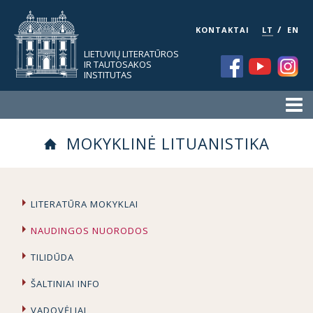
/
KONTAKTAI
LT
EN
LIETUVIŲ LITERATŪROS
IR TAUTOSAKOS
INSTITUTAS
MOKYKLINĖ LITUANISTIKA
LITERATŪRA MOKYKLAI
NAUDINGOS NUORODOS
TILIDŪDA
ŠALTINIAI INFO
VADOVĖLIAI