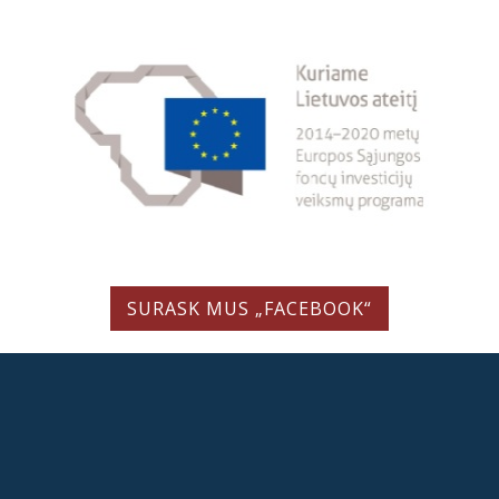
SURASK MUS „FACEBOOK“