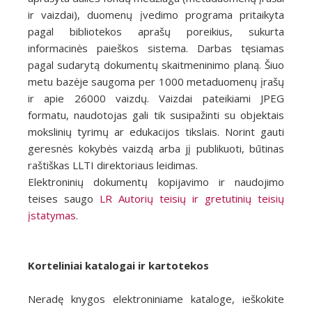
ir vaizdai), duomenų įvedimo programa pritaikyta
pagal bibliotekos aprašų poreikius, sukurta
informacinės paieškos sistema. Darbas tęsiamas
pagal sudarytą dokumentų skaitmeninimo planą. Šiuo
metu bazėje saugoma per 1000 metaduomenų įrašų
ir apie 26000 vaizdų. Vaizdai pateikiami JPEG
formatu, naudotojas gali tik susipažinti su objektais
mokslinių tyrimų ar edukacijos tikslais. Norint gauti
geresnės kokybės vaizdą arba jį publikuoti, būtinas
raštiškas LLTI direktoriaus leidimas.
Elektroninių dokumentų kopijavimo ir naudojimo
teises saugo
LR Autorių teisių ir gretutinių teisių
įstatymas
.
Korteliniai katalogai ir kartotekos
Neradę knygos elektroniniame kataloge, ieškokite