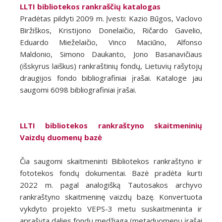
LLTI bibliotekos rankraščių katalogas
Pradėtas pildyti 2009 m. Įvesti: Kazio Būgos, Vaclovo
Biržiškos, Kristijono Donelaičio, Ričardo Gavelio,
Eduardo Mieželaičio, Vinco Maciūno, Alfonso
Maldonio, Simono Daukanto, Jono Basanavičiaus
(išskyrus laiškus) rankraštinių fondų, Lietuvių rašytojų
draugijos fondo bibliografiniai įrašai. Kataloge jau
saugomi 6098 bibliografiniai įrašai.
LLTI bibliotekos rankraštyno skaitmeninių
Vaizdų duomenų bazė
Čia saugomi skaitmeninti Bibliotekos rankraštyno ir
fototekos fondų dokumentai. Bazė pradėta kurti
2022 m. pagal analogišką Tautosakos archyvo
rankraštyno skaitmeninę vaizdų bazę. Konvertuota
vykdyto projekto VEPS-3 metu suskaitmeninta ir
aprašyta dalies fondų medžiaga (metaduomenų įrašai