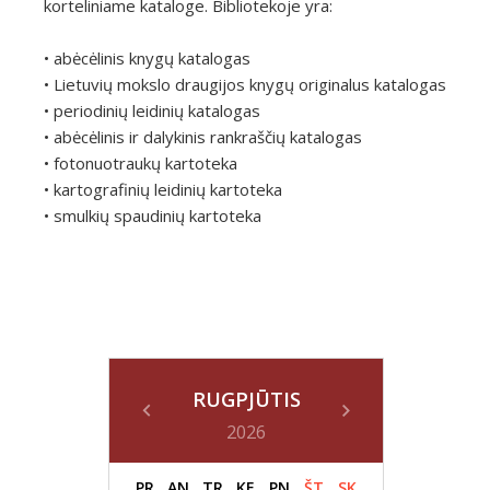
korteliniame kataloge. Bibliotekoje yra:
• abėcėlinis knygų katalogas
• Lietuvių mokslo draugijos knygų originalus katalogas
• periodinių leidinių katalogas
• abėcėlinis ir dalykinis rankraščių katalogas
• fotonuotraukų kartoteka
• kartografinių leidinių kartoteka
• smulkių spaudinių kartoteka
RUGPJŪTIS
2026
PR
AN
TR
KE
PN
ŠT
SK