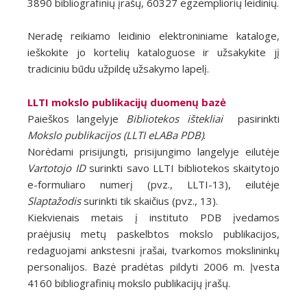
3890 bibliografinių įrašų, 60327 egzempliorių leidinių.
Neradę reikiamo leidinio elektroniniame kataloge,
ieškokite jo kortelių kataloguose ir užsakykite jį
tradiciniu būdu užpildę užsakymo lapelį.
LLTI mokslo publikacijų duomenų bazė
Paieškos langelyje
Bibliotekos ištekliai
pasirinkti
Mokslo publikacijos (LLTI eLABa PDB)
.
Norėdami prisijungti, prisijungimo langelyje eilutėje
Vartotojo ID
surinkti savo LLTI bibliotekos skaitytojo
e-formuliaro numerį (pvz., LLTI-13), eilutėje
Slaptažodis
surinkti tik skaičius (pvz., 13).
Kiekvienais metais į instituto PDB įvedamos
praėjusių metų paskelbtos mokslo publikacijos,
redaguojami ankstesni įrašai, tvarkomos mokslininkų
personalijos. Bazė pradėtas pildyti 2006 m. Įvesta
4160 bibliografinių mokslo publikacijų įrašų.