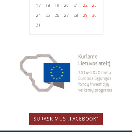
17
18
19
20
21
22
23
24
25
26
27
28
29
30
31
SURASK MUS „FACEBOOK“