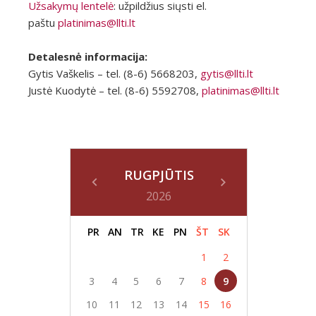
Užsakymų lentelė
: užpildžius siųsti el.
paštu
platinimas@llti.lt
Detalesnė informacija:
Gytis Vaškelis – tel. (8-6) 5668203,
gytis@llti.lt
Justė Kuodytė – tel. (8-6) 5592708,
platinimas@llti.lt
RUGPJŪTIS
2026
PR
AN
TR
KE
PN
ŠT
SK
1
2
3
4
5
6
7
8
9
10
11
12
13
14
15
16