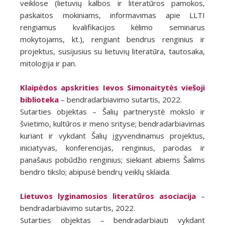
veiklose (lietuvių kalbos ir literatūros pamokos,
paskaitos mokiniams, informavimas apie LLTI
rengiamus kvalifikacijos kėlimo seminarus
mokytojams, kt.), rengiant bendrus renginius ir
projektus, susijusius su lietuvių literatūra, tautosaka,
mitologija ir pan.
Klaipėdos apskrities Ievos Simonaitytės viešoji
biblioteka
– bendradarbiavimo sutartis, 2022.
Sutarties objektas – Šalių partnerystė mokslo ir
švietimo, kultūros ir meno srityse; bendradarbiavimas
kuriant ir vykdant Šalių įgyvendinamus projektus,
iniciatyvas, konferencijas, renginius, parodas ir
panašaus pobūdžio renginius; siekiant abiems Šalims
bendro tikslo; abipusė bendrų veiklų sklaida.
Lietuvos lyginamosios literatūros asociacija
–
bendradarbiavimo sutartis, 2022.
Sutarties objektas – bendradarbiauti vykdant