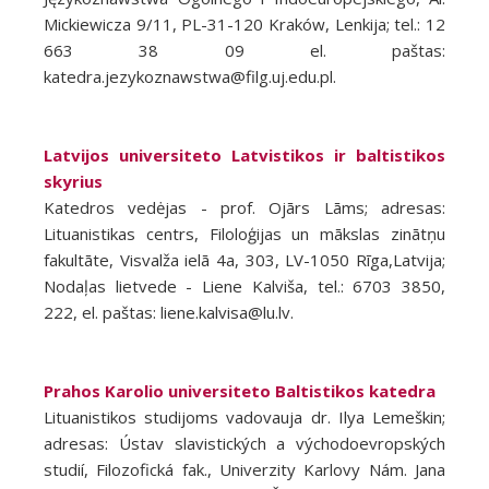
Mickiewicza 9/11, PL-31-120 Kraków, Lenkija; tel.: 12
663 38 09 el. paštas:
katedra.jezykoznawstwa@filg.uj.edu.pl.
Latvijos universiteto Latvistikos ir baltistikos
skyrius
Katedros vedėjas - prof. Ojārs Lāms; adresas:
Lituanistikas centrs, Filoloģijas un mākslas zinātņu
fakultāte, Visvalža ielā 4a, 303, LV-1050 Rīga,Latvija;
Nodaļas lietvede - Liene Kalviša, tel.: 6703 3850,
222, el. paštas: liene.kalvisa@lu.lv.
Prahos Karolio universiteto Baltistikos katedra
Lituanistikos studijoms vadovauja dr. Ilya Lemeškin;
adresas: Ústav slavistických a východoevropských
studií, Filozofická fak., Univerzity Karlovy Nám. Jana