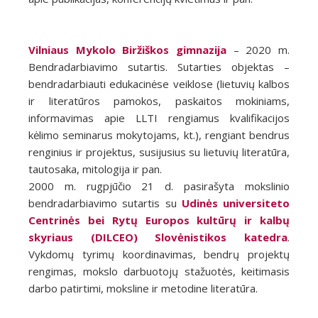
Vilniaus Mykolo Biržiškos gimnazija
– 2020 m.
Bendradarbiavimo sutartis. Sutarties objektas –
bendradarbiauti edukacinėse veiklose (lietuvių kalbos
ir literatūros pamokos, paskaitos mokiniams,
informavimas apie LLTI rengiamus kvalifikacijos
kėlimo seminarus mokytojams, kt.), rengiant bendrus
renginius ir projektus, susijusius su lietuvių literatūra,
tautosaka, mitologija ir pan.
2000 m. rugpjūčio 21 d. pasirašyta mokslinio
bendradarbiavimo sutartis su
Udinės universiteto
Centrinės bei Rytų Europos kultūrų ir kalbų
skyriaus (DILCEO) Slovėnistikos katedra
.
Vykdomų tyrimų koordinavimas, bendrų projektų
rengimas, mokslo darbuotojų stažuotės, keitimasis
darbo patirtimi, moksline ir metodine literatūra.