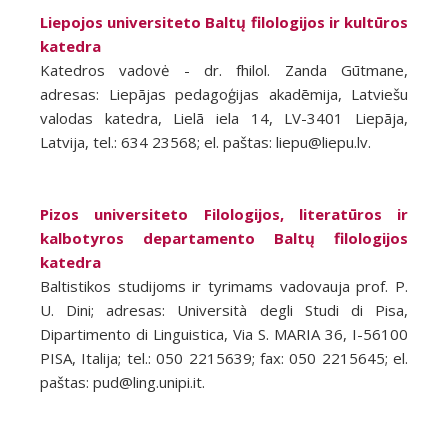
Liepojos universiteto Baltų filologijos ir kultūros
katedra
Katedros vadovė - dr. fhilol. Zanda Gūtmane,
adresas: Liepājas pedagoģijas akadēmija, Latviešu
valodas katedra, Lielā iela 14, LV-3401 Liepāja,
Latvija, tel.: 634 23568; el. paštas: liepu@liepu.lv.
Pizos universiteto Filologijos, literatūros ir
kalbotyros departamento Baltų filologijos
katedra
Baltistikos studijoms ir tyrimams vadovauja prof. P.
U. Dini; adresas: Università degli Studi di Pisa,
Dipartimento di Linguistica, Via S. MARIA 36, I-56100
PISA, Italija; tel.: 050 2215639; fax: 050 2215645; el.
paštas: pud@ling.unipi.it.