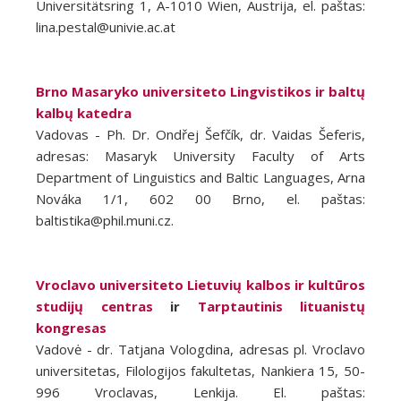
Universitätsring 1, A-1010 Wien, Austrija, el. paštas:
lina.pestal@univie.ac.at
Brno Masaryko universiteto Lingvistikos ir baltų
kalbų katedra
Vadovas - Ph. Dr. Ondřej Šefčík, dr. Vaidas Šeferis,
adresas: Masaryk University Faculty of Arts
Department of Linguistics and Baltic Languages, Arna
Nováka 1/1, 602 00 Brno, el. paštas:
baltistika@phil.muni.cz.
Vroclavo universiteto Lietuvių kalbos ir kultūros
studijų centras
ir
Tarptautinis lituanistų
kongresas
Vadovė - dr. Tatjana Vologdina, adresas pl. Vroclavo
universitetas, Filologijos fakultetas, Nankiera 15, 50-
996 Vroclavas, Lenkija. El. paštas: