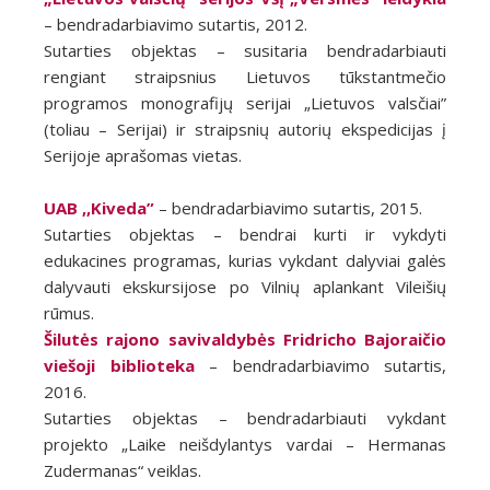
– bendradarbiavimo sutartis, 2012.
Sutarties objektas – susitaria bendradarbiauti
rengiant straipsnius Lietuvos tūkstantmečio
programos monografijų serijai „Lietuvos valsčiai”
(toliau – Serijai) ir straipsnių autorių ekspedicijas į
Serijoje aprašomas vietas.
UAB ,,Kiveda”
– bendradarbiavimo sutartis, 2015.
Sutarties objektas – bendrai kurti ir vykdyti
edukacines programas, kurias vykdant dalyviai galės
dalyvauti ekskursijose po Vilnių aplankant Vileišių
rūmus.
Šilutės rajono savivaldybės Fridricho Bajoraičio
viešoji biblioteka
– bendradarbiavimo sutartis,
2016.
Sutarties objektas – bendradarbiauti vykdant
projekto „Laike neišdylantys vardai – Hermanas
Zudermanas“ veiklas.