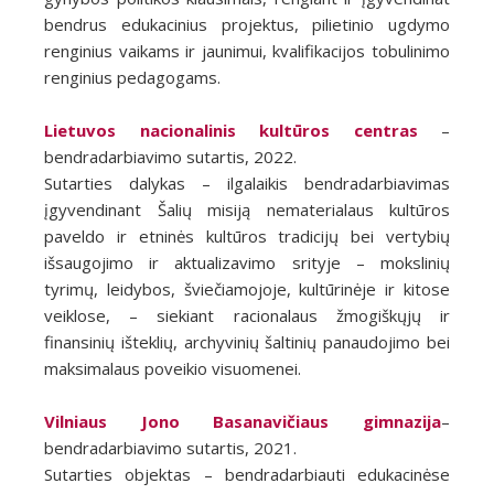
bendrus edukacinius projektus, pilietinio ugdymo
renginius vaikams ir jaunimui, kvalifikacijos tobulinimo
renginius pedagogams.
Lietuvos nacionalinis kultūros centras
–
bendradarbiavimo sutartis, 2022.
Sutarties dalykas – ilgalaikis bendradarbiavimas
įgyvendinant Šalių misiją nematerialaus kultūros
paveldo ir etninės kultūros tradicijų bei vertybių
išsaugojimo ir aktualizavimo srityje – mokslinių
tyrimų, leidybos, šviečiamojoje, kultūrinėje ir kitose
veiklose, – siekiant racionalaus žmogiškųjų ir
finansinių išteklių, archyvinių šaltinių panaudojimo bei
maksimalaus poveikio visuomenei.
Vilniaus Jono Basanavičiaus gimnazija
–
bendradarbiavimo sutartis, 2021.
Sutarties objektas – bendradarbiauti edukacinėse