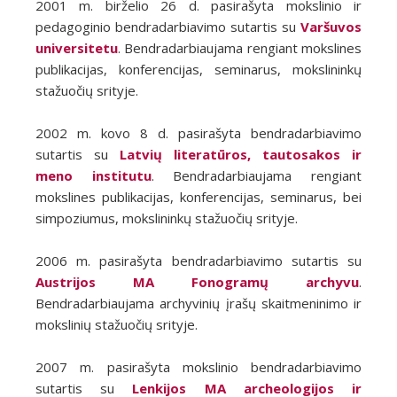
2001 m. birželio 26 d. pasirašyta mokslinio ir
pedagoginio bendradarbiavimo sutartis su
Varšuvos
universitetu
. Bendradarbiaujama rengiant mokslines
publikacijas, konferencijas, seminarus, mokslininkų
stažuočių srityje.
2002 m. kovo 8 d. pasirašyta bendradarbiavimo
sutartis su
Latvių literatūros, tautosakos ir
meno institutu
. Bendradarbiaujama rengiant
mokslines publikacijas, konferencijas, seminarus, bei
simpoziumus, mokslininkų stažuočių srityje.
2006 m. pasirašyta bendradarbiavimo sutartis su
Austrijos MA Fonogramų archyvu
.
Bendradarbiaujama archyvinių įrašų skaitmeninimo ir
mokslinių stažuočių srityje.
2007 m. pasirašyta mokslinio bendradarbiavimo
sutartis su
Lenkijos MA archeologijos ir