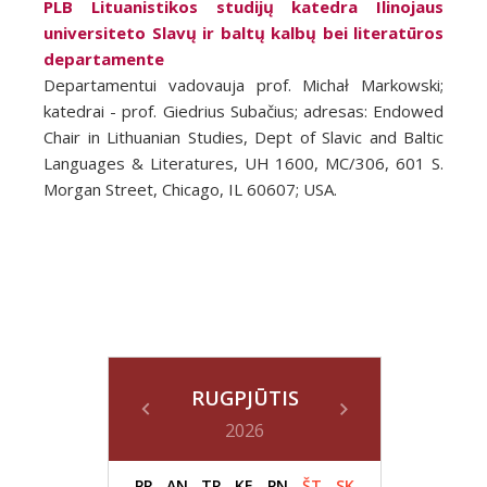
PLB Lituanistikos studijų katedra Ilinojaus
universiteto Slavų ir baltų kalbų bei literatūros
departamente
Departamentui vadovauja prof. Michał Markowski;
katedrai - prof. Giedrius Subačius; adresas: Endowed
Chair in Lithuanian Studies, Dept of Slavic and Baltic
Languages & Literatures, UH 1600, MC/306, 601 S.
Morgan Street, Chicago, IL 60607; USA.
RUGPJŪTIS
2026
PR
AN
TR
KE
PN
ŠT
SK