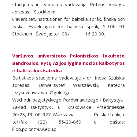
studijoms ir tyrimams vadovauja Peteris Vanags;
adresas: Stockholm
universitet,Institutionen för baltiska språk, finska och
tyska, Avdelningen för baltiska språk, S-106 91
Stockholm, Švedija; tel.: 08- 16 20 00.
Varšuvos universiteto Polonistikos fakulteto
Bendrosios, Rytų Azijos lyginamosios kalbotyros
ir baltistikos katedra
Baltistikos studijoms vadovauja - dr. Inesa Szulska;
adresas: Uniwersytet Warszawski, Katedra
Językoznawstwa Ogólnego,
Wschodnioazjatyckiego Porównawczego i Bałtystyki,
Zakład Bałtystyki, ul. Krakowskie Przedmieście
26/28, PL-00-927 Warszawa, Polska/Lenkija;
tel./fax (22) 55-20-869, el. paštas:
kjob.polon@uw.edu.pl.