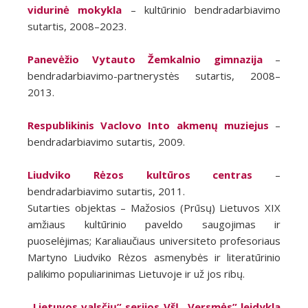
vidurinė mokykla
– kultūrinio bendradarbiavimo
sutartis, 2008–2023.
Panevėžio Vytauto Žemkalnio gimnazija
–
bendradarbiavimo-partnerystės sutartis, 2008–
2013.
Respublikinis Vaclovo Into akmenų muziejus
–
bendradarbiavimo sutartis, 2009.
Liudviko Rėzos kultūros centras
–
bendradarbiavimo sutartis, 2011.
Sutarties objektas – Mažosios (Prūsų) Lietuvos XIX
amžiaus kultūrinio paveldo saugojimas ir
puoselėjimas; Karaliaučiaus universiteto profesoriaus
Martyno Liudviko Rėzos asmenybės ir literatūrinio
palikimo populiarinimas Lietuvoje ir už jos ribų.
„Lietuvos valsčių” serijos VšĮ „Versmės” leidykla