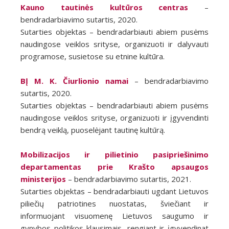
Kauno tautinės kultūros centras
–
bendradarbiavimo sutartis, 2020.
Sutarties objektas – bendradarbiauti abiem pusėms
naudingose veiklos srityse, organizuoti ir dalyvauti
programose, susietose su etnine kultūra.
BĮ M. K. Čiurlionio namai
– bendradarbiavimo
sutartis, 2020.
Sutarties objektas – bendradarbiauti abiem pusėms
naudingose veiklos srityse, organizuoti ir įgyvendinti
bendrą veiklą, puoselėjant tautinę kultūrą.
Mobilizacijos ir pilietinio pasipriešinimo
departamentas prie Krašto apsaugos
ministerijos
– bendradarbiavimo sutartis, 2021.
Sutarties objektas – bendradarbiauti ugdant Lietuvos
piliečių patriotines nuostatas, šviečiant ir
informuojant visuomenę Lietuvos saugumo ir
gynybos politikos klausimais, rengiant ir įgyvendinat