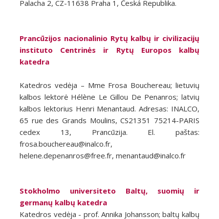
Palacha 2, CZ-11638 Praha 1, Česká Republika.
Prancūzijos nacionalinio Rytų kalbų ir civilizacijų
instituto Centrinės ir Rytų Europos kalbų
katedra
Katedros vedėja – Mme Frosa Bouchereau; lietuvių
kalbos lektorė Hélène Le Gillou De Penanros; latvių
kalbos lektorius Henri Menantaud. Adresas: INALCO,
65 rue des Grands Moulins, CS21351 75214-PARIS
cedex 13, Prancūzija. El. paštas:
frosa.bouchereau@inalco.fr,
helene.depenanros@free.fr, menantaud@inalco.fr
Stokholmo universiteto Baltų, suomių ir
germanų kalbų katedra
Katedros vedėja - prof. Annika Johansson; baltų kalbų