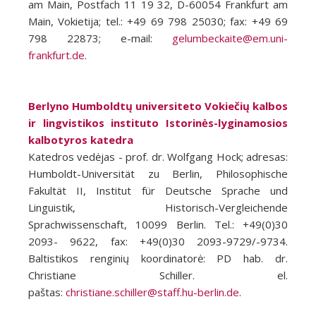
am Main, Postfach 11 19 32, D-60054 Frankfurt am
Main, Vokietija; tel.: +49 69 798 25030; fax: +49 69
798 22873; e-mail:
gelumbeckaite@em.uni-
frankfurt.de
.
Berlyno Humboldtų universiteto Vokiečių kalbos
ir lingvistikos instituto Istorinės-lyginamosios
kalbotyros katedra
Katedros vedėjas - prof. dr. Wolfgang Hock; adresas:
Humboldt-Universität zu Berlin, Philosophische
Fakultät II, Institut für Deutsche Sprache und
Linguistik, Historisch-Vergleichende
Sprachwissenschaft, 10099 Berlin. Tel.: +49(0)30
2093- 9622, fax: +49(0)30 2093-9729/-9734.
Baltistikos renginių koordinatorė: PD hab. dr.
Christiane Schiller. el.
paštas:
christiane.schiller@staff.hu-berlin.de
.