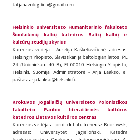
tatjanavologdina@gmail.com
Helsinkio universiteto Humanitarinio fakulteto
Šiuolaikinių kalbų katedros Baltų kalbų ir
kultūrų studijų skyrius
Katedros vedėja - Aurelija Kaškeliavičienė; adresas:
Helsingin Yliopisto, Slavistikan ja baltologian laitos, PL
24 (Unioninkatu 40 B), FI-00010 Helsingin Yliopisto,
Helsinki, Suomija; Administratorė - Arja Laakso, el.
paštas: arja.laakso@helsinki.fi.
Krokuvos Jogailaičių universiteto Polonistikos
fakulteto Paribio literatūrinės kultūros
katedros Lietuvos kultūros centras
Katedros vedėjas - prof. dr hab. Ireneusz Bobrowski;
adresas: Uniwersytet Jagielloński, Katedra
Językoznawstwa Ogólnego i Indoeuropejskiego, Al.