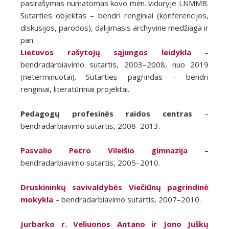
pasirašymas numatomas kovo mėn. viduryje LNMMB.
Sutarties objektas – bendri renginiai (konferencijos,
diskusijos, parodos), dalijimasis archyvine medžiaga ir
pan.
Lietuvos rašytojų sąjungos leidykla
–
bendradarbiavimo sutartis, 2003–2008, nuo 2019
(neterminuotai). Sutarties pagrindas – bendri
renginiai, literatūriniai projektai.
Pedagogų profesinės raidos centras
–
bendradarbiavimo sutartis, 2008–2013.
Pasvalio Petro Vileišio gimnazija
–
bendradarbiavimo sutartis, 2005–2010.
Druskininkų savivaldybės Viečiūnų pagrindinė
mokykla
– bendradarbiavimo sutartis, 2007–2010.
Jurbarko r. Veliuonos Antano ir Jono Juškų