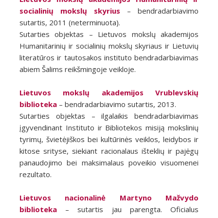
socialinių mokslų skyrius
– bendradarbiavimo
sutartis, 2011 (neterminuota).
Sutarties objektas – Lietuvos mokslų akademijos
Humanitarinių ir socialinių mokslų skyriaus ir Lietuvių
literatūros ir tautosakos instituto bendradarbiavimas
abiem Šalims reikšmingoje veikloje.
Lietuvos mokslų akademijos Vrublevskių
biblioteka
– bendradarbiavimo sutartis, 2013.
Sutarties objektas – ilgalaikis bendradarbiavimas
įgyvendinant Instituto ir Bibliotekos misiją mokslinių
tyrimų, švietėjiškos bei kultūrinės veiklos, leidybos ir
kitose srityse, siekiant racionalaus išteklių ir pajėgų
panaudojimo bei maksimalaus poveikio visuomenei
rezultato.
Lietuvos nacionalinė Martyno Mažvydo
biblioteka
– sutartis jau parengta. Oficialus