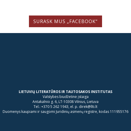
SURASK MUS „FACEBOOK“
LIETUVIŲ LITERATŪROS IR TAUTOSAKOS INSTITUTAS
Valstybės biudžetinė įstaiga
Antakalnio g. 6, LT-10308 Vilnius, Lietuva
Tel.: +370 5 262 1943, el. p. direk@llti.lt
Duomenys kaupiami ir saugomi Juridinių asmenų registre, kodas 111955176