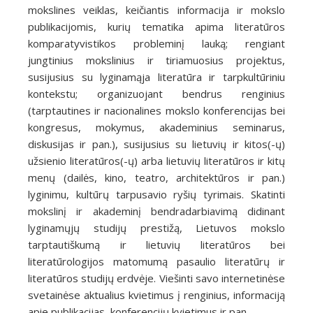
mokslines veiklas, keičiantis informacija ir mokslo
publikacijomis, kurių tematika apima literatūros
komparatyvistikos probleminį lauką; rengiant
jungtinius mokslinius ir tiriamuosius projektus,
susijusius su lyginamąja literatūra ir tarpkultūriniu
kontekstu; organizuojant bendrus renginius
(tarptautines ir nacionalines mokslo konferencijas bei
kongresus, mokymus, akademinius seminarus,
diskusijas ir pan.), susijusius su lietuvių ir kitos(-ų)
užsienio literatūros(-ų) arba lietuvių literatūros ir kitų
menų (dailės, kino, teatro, architektūros ir pan.)
lyginimu, kultūrų tarpusavio ryšių tyrimais. Skatinti
mokslinį ir akademinį bendradarbiavimą didinant
lyginamųjų studijų prestižą, Lietuvos mokslo
tarptautiškumą ir lietuvių literatūros bei
literatūrologijos matomumą pasaulio literatūrų ir
literatūros studijų erdvėje. Viešinti savo internetinėse
svetainėse aktualius kvietimus į renginius, informaciją
apie publikacijas, konferencijų kvietimus ir pan.