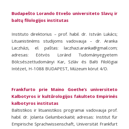
Budapešto Lorando Etvešo universiteto Slavų ir
baltų filologijos institutas
Instituto direktorius – prof. habil. dr. István Lukács;
Lituanistinėms studijoms vadovauja – dr. Aranka
Laczházi, el. paštas: laczhazi.aranka@gmail.com;
adresas: Eötvös Loránd Tudományegyetem
Bölcsészettudományi Kar, Szláv és Balti Filológiai
Intézet, H-1088 BUDAPEST, Múzeum körut 4/D.
Frankfurto prie Maino Goethe‘s universiteto
Kalbotyros ir kultūrologijos fakulteto Empirinės
kalbotyros institutas
Baltistikos ir lituanistikos programai vadovauja prof.
habil. dr. Jolanta Gelumbeckaitė; adresas: Institut für
Empirische Sprachwissenschaft, Universität Frankfurt