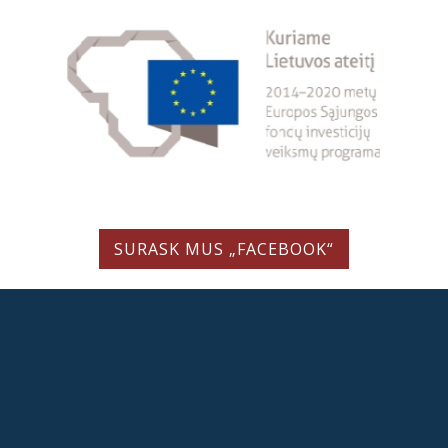
SURASK MUS „FACEBOOK“