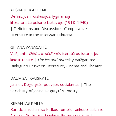
AUŠRA JURGUTIENĖ
Definicijos ir diskusijos: lyginamoji
literatūra tarpukario Lietuvoje (1918–1940)
| Definitions and Discussions: Comparative
Literature in the Interwar Lithuania
GITANA VANAGAITĖ
Vaižganto
Dėdės ir dėdienės
literatūros istorijoje,
kine ir teatre
|
Uncles and Aunts
by Vaižgantas:
Dialogues Between Literature, Cinema and Theatre
DALIA SATKAUSKYTĖ
Janinos Degutytės poezijos socialumas
| The
Sociability of Janina Degutytė’s Poetry
RIMANTAS KMITA
Barzdoti, liūdni ir su Kafkos tomeliu rankose: auksinis
7-ojo dešimtmečio jaunimas lietuvių prozoje
|