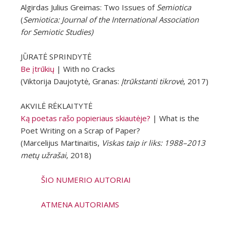
Algirdas Julius Greimas: Two Issues of
Semiotica
(
Semiotica: Journal of the International Association
for Semiotic Studies)
JŪRATĖ SPRINDYTĖ
Be įtrūkių
| With no Cracks
(Viktorija Daujotytė, Granas:
Įtrūkstanti tikrovė
, 2017)
AKVILĖ RĖKLAITYTĖ
Ką poetas rašo popieriaus skiautėje?
| What is the
Poet Writing on a Scrap of Paper?
(Marcelijus Martinaitis,
Viskas taip ir liks: 1988–2013
metų užrašai
, 2018)
ŠIO NUMERIO AUTORIAI
ATMENA AUTORIAMS