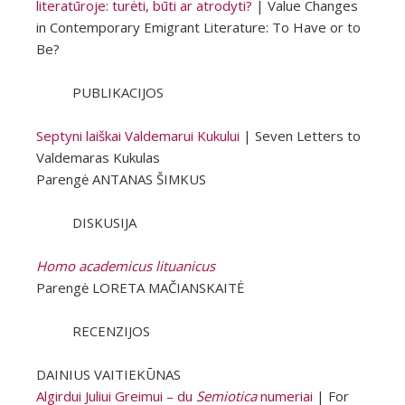
literatūroje: turėti, būti ar atrodyti?
| Value Сhanges
in Contemporary Emigrant Literature: To Have or to
Be?
PUBLIKACIJOS
Septyni laiškai Valdemarui Kukului
| Seven Letters to
Valdemaras Kukulas
Parengė ANTANAS ŠIMKUS
DISKUSIJA
Homo academicus lituanicus
Parengė LORETA MAČIANSKAITĖ
RECENZIJOS
DAINIUS VAITIEKŪNAS
Algirdui Juliui Greimui – du
Semiotica
numeriai
| For