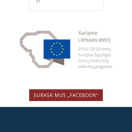
31
SURASK MUS „FACEBOOK“