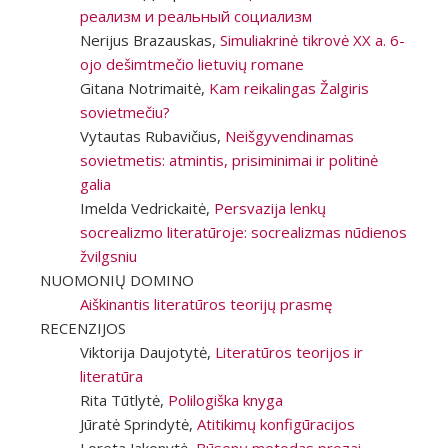
реализм и реальный социализм
Nerijus Brazauskas,
Simuliakrinė tikrovė XX a. 6-
ojo dešimtmečio lietuvių romane
Gitana Notrimaitė,
Kam reikalingas Žalgiris
sovietmečiu?
Vytautas Rubavičius,
Neišgyvendinamas
sovietmetis: atmintis, prisiminimai ir politinė
galia
Imelda Vedrickaitė,
Persvazija lenkų
socrealizmo literatūroje: socrealizmas nūdienos
žvilgsniu
NUOMONIŲ DOMINO
Aiškinantis literatūros teorijų prasmę
RECENZIJOS
Viktorija Daujotytė,
Literatūros teorijos ir
literatūra
Rita Tūtlytė,
Polilogiška knyga
Jūratė Sprindytė,
Atitikimų konfigūracijos