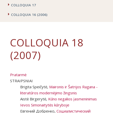
COLLOQUIA 17
COLLOQUIA 16 (2006)
COLLOQUIA 18
(2007)
Pratarmė
STRAIPSNIAI
Brigita Speičytė,
Maironis ir Šatrijos Ragana -
literatūros modernėjimo žingsnis
Aistė Birgerytė,
Kūno negalios įasmeninimas
Ievos Simonaitytės kūryboje
Евгений Добренко,
Социалистический