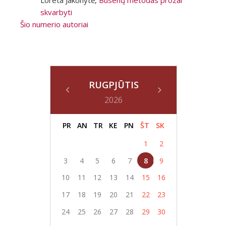
Loreta Jakonytė,
Būsenų metodas prozai
skvarbyti
Šio numerio autoriai
RUGPJŪTIS
2026
PR
AN
TR
KE
PN
ŠT
SK
1
2
3
4
5
6
7
8
9
10
11
12
13
14
15
16
17
18
19
20
21
22
23
24
25
26
27
28
29
30