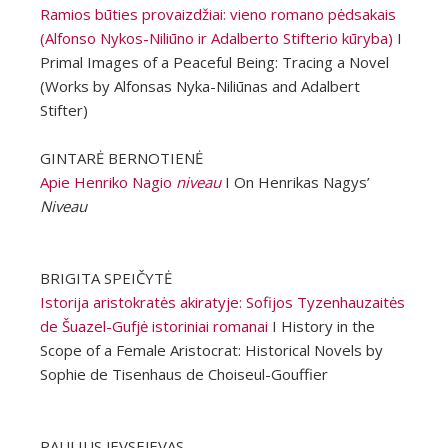
Ramios būties provaizdžiai: vieno romano pėdsakais
(Alfonso Nykos-Niliūno ir Adalberto Stifterio kūryba)
I
Primal Images of a Peaceful Being: Tracing a Novel
(Works by Alfonsas Nyka-Niliūnas and Adalbert
Stifter)
GINTARĖ BERNOTIENĖ
Apie Henriko Nagio
niveau
I On Henrikas Nagys’
Niveau
BRIGITA SPEIČYTĖ
Istorija aristokratės akiratyje: Sofijos Tyzenhauzaitės
de Šuazel-Gufjė istoriniai romanai
I History in the
Scope of a Female Aristocrat: Historical Novels by
Sophie de Tisenhaus de Choiseul-Gouffier
PAULIUS JEVSEJEVAS