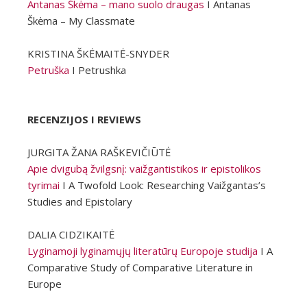
Antanas Škėma – mano suolo draugas
I Antanas
Škėma – My Classmate
KRISTINA ŠKĖMAITĖ-SNYDER
Petruška
I Petrushka
RECENZIJOS I REVIEWS
JURGITA ŽANA RAŠKEVIČIŪTĖ
Apie dvigubą žvilgsnį: vaižgantistikos ir epistolikos
tyrimai
I A Twofold Look: Researching Vaižgantas’s
Studies and Epistolary
DALIA CIDZIKAITĖ
Lyginamoji lyginamųjų literatūrų Europoje studija
I A
Comparative Study of Comparative Literature in
Europe