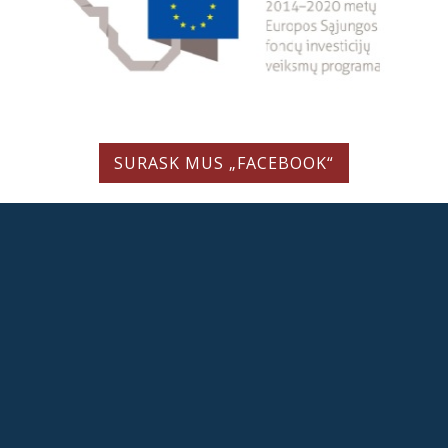
SURASK MUS „FACEBOOK“
LIETUVIŲ LITERATŪROS IR TAUTOSAKOS INSTITUTAS
Valstybės biudžetinė įstaiga
Antakalnio g. 6, LT-10308 Vilnius, Lietuva