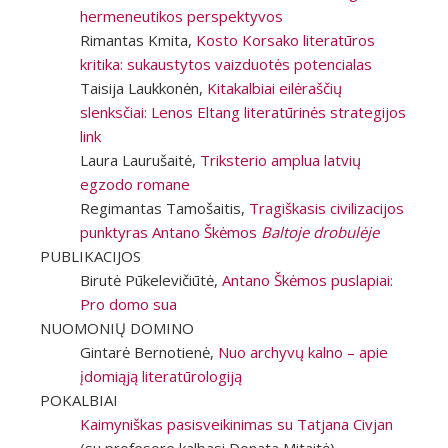
hermeneutikos perspektyvos
Rimantas Kmita,
Kosto Korsako literatūros
kritika: sukaustytos vaizduotės potencialas
Taisija Laukkonėn,
Kitakalbiai eilėraščių
slenksčiai: Lenos Eltang literatūrinės strategijos
link
Laura Laurušaitė,
Triksterio amplua latvių
egzodo romane
Regimantas Tamošaitis,
Tragiškasis civilizacijos
punktyras Antano Škėmos
Baltoje drobulėje
PUBLIKACIJOS
Birutė Pūkelevičiūtė,
Antano Škėmos puslapiai:
Pro domo sua
NUOMONIŲ DOMINO
Gintarė Bernotienė,
Nuo archyvų kalno – apie
įdomiąją literatūrologiją
POKALBIAI
Kaimyniškas pasisveikinimas su Tatjana Civjan