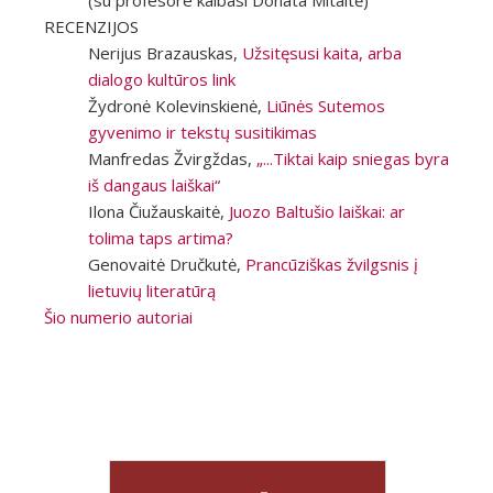
(su profesore kalbasi Donata Mitaitė)
RECENZIJOS
Nerijus Brazauskas,
Užsitęsusi kaita, arba
dialogo kultūros link
Žydronė Kolevinskienė,
Liūnės Sutemos
gyvenimo ir tekstų susitikimas
Manfredas Žvirgždas,
„...Tiktai kaip sniegas byra
iš dangaus laiškai“
Ilona Čiužauskaitė,
Juozo Baltušio laiškai: ar
tolima taps artima?
Genovaitė Dručkutė,
Prancūziškas žvilgsnis į
lietuvių literatūrą
Šio numerio autoriai