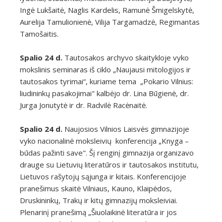
Ingė Lukšaitė, Naglis Kardelis, Ramunė Šmigelskytė,
Aurelija Tamulionienė, Vilija Targamadzė, Regimantas
Tamošaitis.
Spalio 24 d.
Tautosakos archyvo skaitykloje vyko
mokslinis seminaras iš ciklo „Naujausi mitologijos ir
tautosakos tyrimai“, kuriame tema „Pokario Vilnius:
liudininkų pasakojimai" kalbėjo dr. Lina Būgienė, dr.
Jurga Jonutytė ir dr. Radvilė Racėnaitė.
Spalio 24 d.
Naujosios Vilnios Laisvės gimnazijoje
vyko nacionalinė moksleivių konferencija „Knyga –
būdas pažinti save". Šį renginį gimnazija organizavo
drauge su Lietuvių literatūros ir tautosakos institutu,
Lietuvos rašytojų sąjunga ir kitais. Konferencijoje
pranešimus skaitė Vilniaus, Kauno, Klaipėdos,
Druskininkų, Trakų ir kitų gimnazijų moksleiviai.
Plenarinį pranešimą „Šiuolaikinė literatūra ir jos