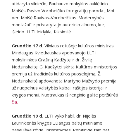
atidaryta vilniečio, Bauhauzo mokyklos auklėtinio
Moišės Ravivo Vorobeičiko fotografijų paroda ,,Moi
Ver: Moišė Ravivas-Vorobeičikas. Modernybės
montažai" ir pristatyta jo autorinio albumo, kurį
išleido LLTI leidykla, faksimilė.
Gruodžio 17 d.
Vilniaus rotušėje kultūros ministras
Mindaugas Kvietkauskas apdovanojo LLTI
mokslininkes Gražiną Kadžytę ir dr. Živilę
Nedzinskaitę. G. Kadžytei skirta Kultūros ministerijos
premija už tradicinės kultūros puoselėjimą, Ž.
Nedzinskaitė apdovanota Martyno Mažvydo premija
už nuopelnus valstybės kalbai, raštijos istorijai ir
knygos menui. Nuotraukas iš renginio galite peržiūrėti
čia.
Gruodžio 19 d.
LLTI vyko habil. dr. Nijolės
Laurinkienės knygos ,,Dangus baltų mitiniame
pasaulėvaizdyje'' pristatymas. Renginyje taip pat