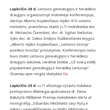
Lapkričio 28 d.
Lietuvos genealogijos ir heraldikos
draugijos organizuotoje mokslinėje konferencijoje,
skirtoje Alberto Kojalavičiaus-Vijūko 410-osioms
metinėms, pranešimus skaitė LLTI mokslininkai doc.
dr. Mintautas Čiurinskas, doc. dr. Sigitas Narbutas.
Vyko doc. dr. Dalios Emilijos Staškevičienės knygos
,,Alberto Vijūko-Kojalavičiaus ,,Lietuvos istorija''
poetikos bruožai'' pristatymas. Konferencijos metu
buvo įteikti Lietuvos genealogijos ir heraldikos
draugijos auksiniai, vardiniai ženklai ,,Už svarų indėlį
populiarinant genealogiją ir heraldiką Lietuvoje''.
Išsamiau apie renginį skaitykite
čia.
Lapkričio 29 d.
LLTI aštuntąja Vytauto Kubiliaus
premija buvo iškilmingai apdovanota dr. Elena
Baliutytė-Riliškienė. Premija mokslininkei skirta už
monografiją ,,Eduardas Mieželaitis tarp Rytų ir
Vakarų: pasivaikščiojimas su Waltu Whitmanu ir