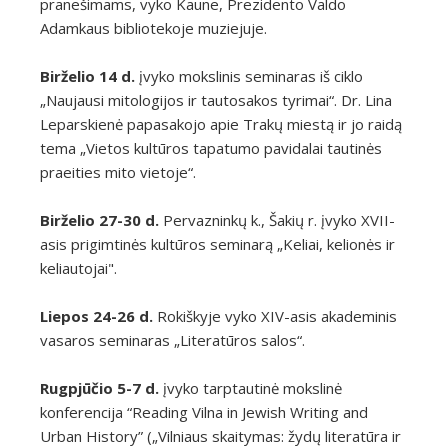
pranešimams, vyko Kaune, Prezidento Valdo
Adamkaus bibliotekoje muziejuje.
Birželio 14 d.
įvyko mokslinis seminaras iš ciklo
„Naujausi mitologijos ir tautosakos tyrimai“. Dr. Lina
Leparskienė papasakojo apie Trakų miestą ir jo raidą
tema „Vietos kultūros tapatumo pavidalai tautinės
praeities mito vietoje“.
Birželio 27-30 d.
Pervazninkų k., Šakių r. įvyko XVII-
asis prigimtinės kultūros seminarą „Keliai, kelionės ir
keliautojai".
Liepos 24-26 d.
Rokiškyje vyko XIV-asis akademinis
vasaros seminaras „Literatūros salos“.
Rugpjūčio 5-7 d.
įvyko tarptautinė mokslinė
konferencija “Reading Vilna in Jewish Writing and
Urban History” („Vilniaus skaitymas: žydų literatūra ir