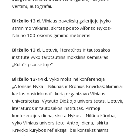
vertimų autografai.
Birželio 13 d.
Vilniaus paveikslų galerijoje įvyko
atminimo vakaras, skirtas poeto Alfonso Nykos-
Niliūno 100-osioms gimimo metinėms.
Birželio 13 d.
Lietuvių literatūros ir tautosakos
institute vyko tarptautinis mokslinis seminaras
„Kultūrų sankirtoje“.
Birželio 13-14 d.
vyko mokslinė konferencija
„Alfonsas Nyka – Niliūnas ir Bronius Krivickas: likiminiai
kartos pasirinkimai", kurią organizavo Vilniaus
universitetas, Vytauto Didžiojo universitetas, Lietuvių
literatūros ir tautosakos institutas. Pirmoji
konferencijos diena, skirta Nykos – Niliūno kūrybai,
vyko Vilniaus universitete. Antroji diena, skirta
Krivicko kūrybos refleksijai bei kontekstiniams