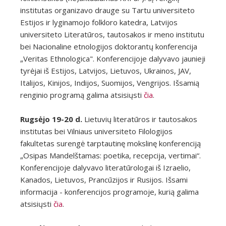
institutas organizavo drauge su Tartu universiteto
Estijos ir lyginamojo folkloro katedra, Latvijos
universiteto Literatūros, tautosakos ir meno institutu
bei Nacionaline etnologijos doktorantų konferencija
„Veritas Ethnologica". Konferencijoje dalyvavo jaunieji
tyrėjai iš Estijos, Latvijos, Lietuvos, Ukrainos, JAV,
Italijos, Kinijos, Indijos, Suomijos, Vengrijos. Išsamią
renginio programą galima atsisiųsti
čia
.
Rugsėjo 19-20 d.
Lietuvių literatūros ir tautosakos
institutas bei Vilniaus universiteto Filologijos
fakultetas surengė tarptautinę mokslinę konferenciją
„Osipas Mandelštamas: poetika, recepcija, vertimai“.
Konferencijoje dalyvavo literatūrologai iš Izraelio,
Kanados, Lietuvos, Prancūzijos ir Rusijos.
Išsami
informacija - konferencijos programoje, kurią galima
atsisiųsti
čia
.