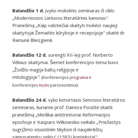
Balandžio 1 d.
įvyko mokslinis seminaras iš ciklo
„Moderniosios Lietuvos literatūrinis kanonas".
Pranešimą „Kaip valstiečiai skaityti mokėsi: naujieji
skaitytojai Žemaitės kūryboje ir recepcijoje" skaitė dr.
Ramunė Bleizgienė.
Balandžio 12 d.
surengti XII-ieji prof. Norberto
Vėliaus skaitymai. Šiemet konferencijos tema buvo
„Žodžio magija baltų religijoje ir
mitologijoje
"
.
(Konferencijos
programa
ir
konferencijos
tezės
parsisiuntimui).
Balandžio 24 d.
vyko ketvirtasis Senosios literatūros
seminaras, kuriame prof. Dainora Pociūtė skaitė
pranešimą „Medikai antitrinitoriai Reformacijos
epochoje ir Kasparo Wilkowskio veikalo „Priežastys
sugrįžimo visuotinėn tikybon iš naujakrikštų
samosatenitų sektų“ (1583) kontekstai"'.