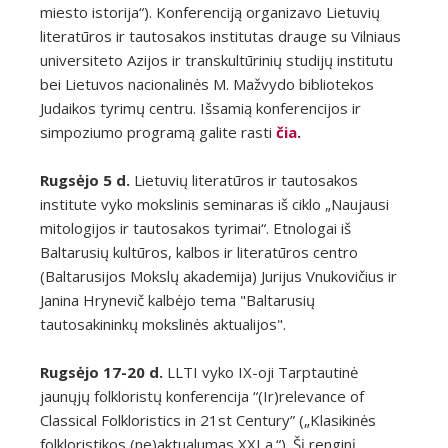
miesto istorija“). Konferenciją organizavo Lietuvių
literatūros ir tautosakos institutas drauge su Vilniaus
universiteto Azijos ir transkultūrinių studijų institutu
bei Lietuvos nacionalinės M. Mažvydo bibliotekos
Judaikos tyrimų centru. Išsamią konferencijos ir
simpoziumo programą galite rasti
čia
.
Rugsėjo 5 d.
Lietuvių literatūros ir tautosakos
institute vyko mokslinis seminaras iš ciklo „Naujausi
mitologijos ir tautosakos tyrimai“. Etnologai iš
Baltarusių kultūros, kalbos ir literatūros centro
(Baltarusijos Mokslų akademija) Jurijus Vnukovičius ir
Janina Hrynevič kalbėjo tema "Baltarusių
tautosakininkų mokslinės aktualijos".
Rugsėjo 17-20 d.
LLTI vyko IX-oji Tarptautinė
jaunųjų folkloristų konferencija “(Ir)relevance of
Classical Folkloristics in 21st Century” („Klasikinės
folkloristikos (ne)aktualumas XXI a.“). Šį renginį