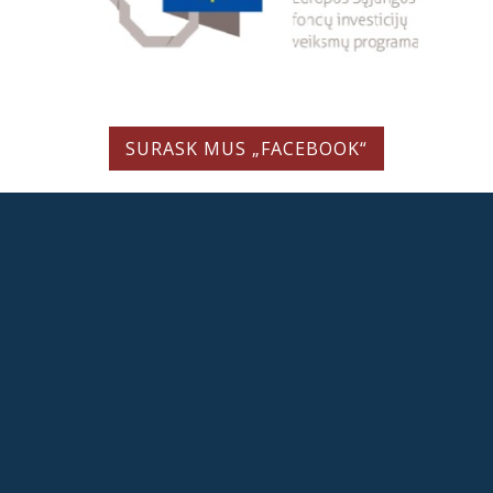
SURASK MUS „FACEBOOK“
LIETUVIŲ LITERATŪROS IR TAUTOSAKOS INSTITUTAS
Valstybės biudžetinė įstaiga
Antakalnio g. 6, LT-10308 Vilnius, Lietuva
Tel.: +370 5 262 1943, el. p. direk@llti.lt
Duomenys kaupiami ir saugomi Juridinių asmenų registre, kodas 111955176