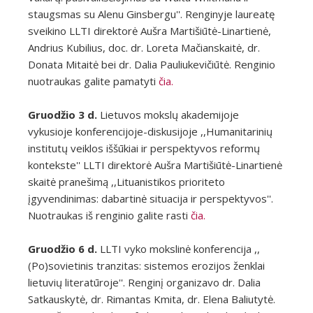
staugsmas su Alenu Ginsbergu''. Renginyje laureatę
sveikino LLTI direktorė Aušra Martišiūtė-Linartienė,
Andrius Kubilius, doc. dr. Loreta Mačianskaitė, dr.
Donata Mitaitė bei dr. Dalia Pauliukevičiūtė. Renginio
nuotraukas galite pamatyti
čia.
Gruodžio 3 d.
Lietuvos mokslų akademijoje
vykusioje konferencijoje-diskusijoje ,,Humanitarinių
institutų veiklos iššūkiai ir perspektyvos reformų
kontekste'' LLTI direktorė Aušra Martišiūtė-Linartienė
skaitė pranešimą ,,Lituanistikos prioriteto
įgyvendinimas: dabartinė situacija ir perspektyvos''.
Nuotraukas iš renginio galite rasti
čia.
Gruodžio 6 d.
LLTI vyko mokslinė konferencija ,,
(Po)sovietinis tranzitas: sistemos erozijos ženklai
lietuvių literatūroje''. Renginį organizavo dr. Dalia
Satkauskytė, dr. Rimantas Kmita, dr. Elena Baliutytė.