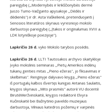
pareigybę (,,Modernybės ir krikščionybės dermė
Juozo Tumo-Vaižganto apysakoje ,,Dėdės ir
dėdienės'') ir dr. Asta Vaškelienė, pretenduojanti į
Senosios literatūros skyriaus vyresniojo mokslo
darbuotojo pareigybę (,,Įtakos ir originalumas XVIII a.
LDK lotyniškoje poezijoje'').
Lapkričio 26 d.
vyko Mokslo tarybos posėdis.
Lapkričio 26 d.
LLTI Tautosakos archyvo skaitykloje
įvyko mokslinis seminaras ,,Pietų Amerikos indėnų
tukanų genties mitas ,,Pieno ežeras'', jo fiksavimas ir
skelbimas''. Renginyje dalyvavo knygą ,,Pieno ežeras"
iš portugalų kalbos išvertęs kunigas Antanas Saulaitis,
knygos skyriaus ,,Mito prasmės" autorė VU docentė
BirutėMeržvinskaitė, knygos redaktorė Elvyra
Kučinskaitė bei Bažnytinio paveldo muziejaus
darbuotoja, Vilniaus katedros požemių ir varpinės