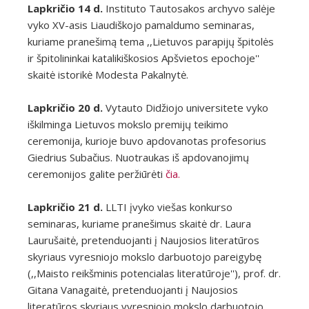
Lapkričio 14 d.
Instituto Tautosakos archyvo salėje
vyko XV-asis Liaudiškojo pamaldumo seminaras,
kuriame pranešimą tema ,,Lietuvos parapijų špitolės
ir špitolininkai katalikiškosios Apšvietos epochoje''
skaitė istorikė Modesta Pakalnytė.
Lapkričio 20 d.
Vytauto Didžiojo universitete vyko
iškilminga Lietuvos mokslo premijų teikimo
ceremonija, kurioje buvo apdovanotas profesorius
Giedrius Subačius. Nuotraukas iš apdovanojimų
ceremonijos galite peržiūrėti
čia.
Lapkričio 21 d.
LLTI įvyko viešas konkurso
seminaras, kuriame pranešimus skaitė dr. Laura
Laurušaitė, pretenduojanti į Naujosios literatūros
skyriaus vyresniojo mokslo darbuotojo pareigybę
(,,Maisto reikšminis potencialas literatūroje''), prof. dr.
Gitana Vanagaitė, pretenduojanti į Naujosios
literatūros skyriaus vyresniojo mokslo darbuotojo