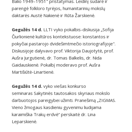
Balio 1949–1951" pristatymas. Leidinį sudarė ir
parengė folkloro tyrėjos, humanitarinių mokslų
daktarės Austė Nakienė ir Rūta Žarskienė.
Gegužės 14 d.
LLTI vyko pokalbis-diskusija „Sofija
Čiurlionienė kultūros kontekstuose: konstantos ir
pokyčiai pastarojo dvidešimtmečio istoriografijoje".
Diskusijoje dalyvavo prof. Viktorija Daujotytė, prof.
Aušra Jurgutienė, dr. Tomas Balkelis, dr. Nida
Gaidauskienė. Pokalbį moderavo prof. Aušra
Martišiūtė-Linartienė.
Gegužės 14 d.
vyko viešas konkurso
seminaras Sakytinės tautosakos skyriaus mokslo
darbuotojos pareigybei užimti. Pranešimą „ZIGMAS.
Vieno žmogaus kasdieniu gyvenimu liudijama
karaimiška Trakų erdvė“ perskaitė dr. Lina
Leparskienė.