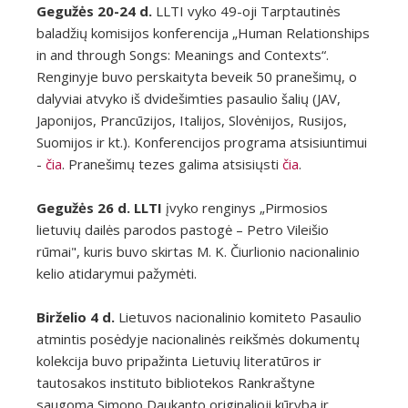
Gegužės 20-24 d.
LLTI vyko 49-oji Tarptautinės
baladžių komisijos konferencija „Human Relationships
in and through Songs: Meanings and Contexts“.
Renginyje buvo perskaityta beveik 50 pranešimų, o
dalyviai atvyko iš dvidešimties pasaulio šalių (JAV,
Japonijos, Prancūzijos, Italijos, Slovėnijos, Rusijos,
Suomijos ir kt.).
Konferencijos programa atsisiuntimui
-
čia
. Pranešimų tezes galima atsisiųsti
čia
.
Gegužės 26 d. LLTI
įvyko renginys „Pirmosios
lietuvių dailės parodos pastogė – Petro Vileišio
rūmai", kuris buvo skirtas M. K. Čiurlionio nacionalinio
kelio atidarymui pažymėti.
Birželio 4 d.
Lietuvos nacionalinio komiteto Pasaulio
atmintis posėdyje nacionalinės reikšmės dokumentų
kolekcija buvo pripažinta Lietuvių literatūros ir
tautosakos instituto bibliotekos Rankraštyne
saugoma Simono Daukanto originalioji kūryba ir