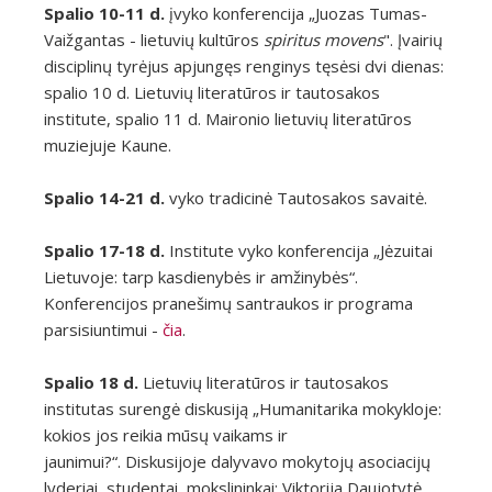
Spalio 10-11 d.
įvyko konferencija „Juozas Tumas-
Vaižgantas - lietuvių kultūros
spiritus movens
". Įvairių
disciplinų tyrėjus apjungęs renginys tęsėsi dvi dienas:
spalio 10 d. Lietuvių literatūros ir tautosakos
institute, spalio 11 d. Maironio lietuvių literatūros
muziejuje Kaune.
Spalio 14-21 d.
vyko tradicinė Tautosakos savaitė.
Spalio 17-18 d.
Institute vyko konferencija „Jėzuitai
Lietuvoje: tarp kasdienybės ir amžinybės“.
Konferencijos p
ranešimų santraukos ir programa
parsisiuntimui -
čia
.
Spalio 18 d.
Lietuvių literatūros ir tautosakos
institutas surengė diskusiją „Humanitarika mokykloje:
kokios jos reikia mūsų vaikams ir
jaunimui?“. Diskusijoje dalyvavo mokytojų asociacijų
lyderiai, studentai, mokslininkai: Viktorija Daujotytė,