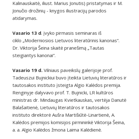
Kalinauskaitė, iliust. Marius Jonutis) pristatymas ir M.
Jonučio drožinių - knygos iliustracijų parodos
atidarymas.
Vasario 13 d
. įvyko pirmasis seminaras iš
ciklo „Moderniosios Lietuvos literatūrinis kanonas“.
Dr. Viktorija Šeina skaitė pranešimą „Tautas
steigiantys kanonai“.
Vasario 19 d.
Vilniaus paveikslų galerijoje prof.
Tadeuszui Bujnickiui buvo įteikta Lietuvių literatūros ir
tautosakos instituto įsteigta Algio Kalėdos premija.
Renginyje dalyvavo prof. T. Bujnicki, LR kultūros
ministras dr. Mindaugas Kvietkauskas, vertėja Danutė
Balašaitienė, Lietuvių literatūros ir tautosakos
instituto direktorė Aušra Martišiūtė-Linartienė, A.
Kalėdos premijos komisijos pirmininkė Viktorija Šeina,
a. a. Algio Kalėdos žmona Laima Kalėdienė.