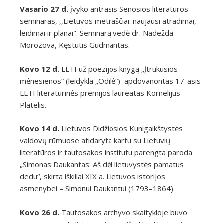
Vasario 27 d.
įvyko antrasis Senosios literatūros
seminaras, ,,Lietuvos metraščiai: naujausi atradimai,
leidimai ir planai". Seminarą vedė dr. Nadežda
Morozova, Kęstutis Gudmantas.
Kovo 12 d.
LLTI už poezijos knygą „Įtrūkusios
mėnesienos“ (leidykla „Odilė“) apdovanontas 17-asis
LLTI literatūrinės premijos laureatas Kornelijus
Platelis.
Kovo 14 d.
Lietuvos Didžiosios Kunigaikštystės
valdovų rūmuose atidaryta kartu su Lietuvių
literatūros ir tautosakos institutu parengta paroda
„Simonas Daukantas: Aš dėl lietuvystės pamatus
dedu“, skirta iškiliai XIX a. Lietuvos istorijos
asmenybei – Simonui Daukantui (1793–1864).
Kovo 26 d.
Tautosakos archyvo skaitykloje buvo