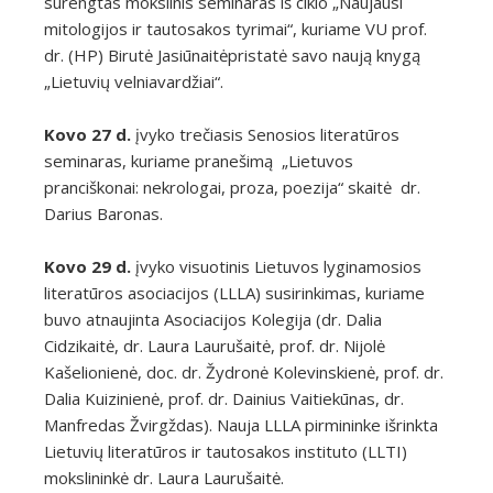
surengtas mokslinis seminaras iš ciklo „Naujausi
mitologijos ir tautosakos tyrimai“, kuriame VU prof.
dr. (HP) Birutė Jasiūnaitėpristatė savo naują knygą
„Lietuvių velniavardžiai“.
Kovo 27 d.
įvyko trečiasis Senosios literatūros
seminaras, kuriame pranešimą „Lietuvos
pranciškonai: nekrologai, proza, poezija“ skaitė dr.
Darius Baronas.
Kovo 29 d.
įvyko visuotinis Lietuvos lyginamosios
literatūros asociacijos (LLLA) susirinkimas, kuriame
buvo atnaujinta Asociacijos Kolegija (dr. Dalia
Cidzikaitė, dr. Laura Laurušaitė, prof. dr. Nijolė
Kašelionienė, doc. dr. Žydronė Kolevinskienė, prof. dr.
Dalia Kuizinienė, prof. dr. Dainius Vaitiekūnas, dr.
Manfredas Žvirgždas). Nauja LLLA pirmininke išrinkta
Lietuvių literatūros ir tautosakos instituto (LLTI)
mokslininkė dr. Laura Laurušaitė.