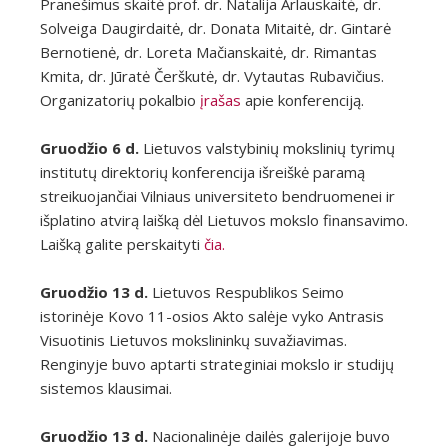
Pranešimus skaitė prof. dr. Natalija Arlauskaitė, dr.
Solveiga Daugirdaitė, dr. Donata Mitaitė, dr. Gintarė
Bernotienė, dr. Loreta Mačianskaitė, dr. Rimantas
Kmita, dr. Jūratė Čerškutė, dr. Vytautas Rubavičius.
Organizatorių pokalbio
įrašas
apie konferenciją.
Gruodžio 6 d.
Lietuvos valstybinių mokslinių tyrimų
institutų direktorių konferencija išreiškė paramą
streikuojančiai Vilniaus universiteto bendruomenei ir
išplatino atvirą laišką dėl Lietuvos mokslo finansavimo.
Laišką galite perskaityti
čia.
Gruodžio 13 d.
Lietuvos Respublikos Seimo
istorinėje Kovo 11-osios Akto salėje vyko Antrasis
Visuotinis Lietuvos mokslininkų suvažiavimas.
Renginyje buvo aptarti strateginiai mokslo ir studijų
sistemos klausimai.
Gruodžio 13 d.
Nacionalinėje dailės galerijoje buvo