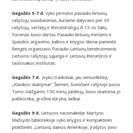
Gegužės 5-7 d.
vyko pirmasis pasaulio lietuvių
rašytojų suvažiavimas, kuriame dalyvavo per 30
rašytojų, vertėjų ir literatūrologų iš 15-os šalių.
Forumas buvo skirtas Pasaulio lietuvių metams ir
Spaudos atgavimo, kalbos ir knygos dienai paminėti.
Renginį organizavo Pasaulio Lietuvių bendruomenė,
Lietuvos rašytojų sąjunga ir Lietuvių literatūros ir
tautosakos institutas.
Gegužės 7 d.
įvyko tradiciniai, jau vienuoliktieji,
„Klasikos skaitymai“. Šiemet, švenčiant rašytojo Juozo
Tumo-Vaižganto 150 metų jubiliejų, buvo skaitoma jo
publicistika, grožinė kūryba, laiškai.
Gegužės 9 d.
Lietuvos nacionalinėje Martyno
Mažvydo bibliotekoje vyko knygos ir kompaktinės
plokštelės „Lietuvių dainos Amerikoje, įrašytos Jono