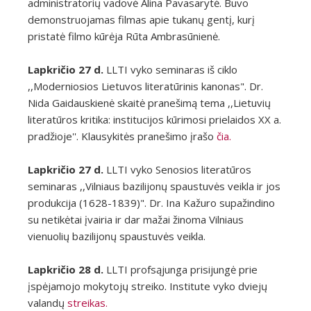
administratorių vadovė Alina Pavasarytė. Buvo
demonstruojamas filmas apie tukanų gentį, kurį
pristatė filmo kūrėja Rūta Ambrasūnienė.
Lapkričio 27 d.
LLTI vyko seminaras iš ciklo
,,Moderniosios Lietuvos literatūrinis kanonas". Dr.
Nida Gaidauskienė skaitė pranešimą tema ,,Lietuvių
literatūros kritika: institucijos kūrimosi prielaidos XX a.
pradžioje''. Klausykitės pranešimo įrašo
čia.
Lapkričio 27 d.
LLTI vyko Senosios literatūros
seminaras ,,Vilniaus bazilijonų spaustuvės veikla ir jos
produkcija (1628-1839)". Dr. Ina Kažuro supažindino
su netikėtai įvairia ir dar mažai žinoma Vilniaus
vienuolių bazilijonų spaustuvės veikla.
Lapkričio 28 d.
LLTI profsąjunga prisijungė prie
įspėjamojo mokytojų streiko. Institute vyko dviejų
valandų
streikas.