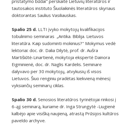
pristatymo būdai" perskaitė Lietuvių literatūros ir
tautosakos instituto Šiuolaikinės literatūros skyriaus
doktorantas Saulius Vasiliauskas.
Spalio 25 d.
LLTI įvyko mokytojų kvalifikacijos
tobulinimo seminaras „Antika. Biblija. Lietuvos
literatūra. Kaip sudominti mokinius?" Mokymus vedė
lektoriai: doc. dr. Dalia Dilytė, prof. dr. Aušra
Martišiūtė-Linartienė, mokytoja ekspertė Dainora
Eigminienė, doc. dr. Naglis Kardelis. Seminare
dalyvavo per 30 mokytojų, atvykusių iš visos
Lietuvos. Šiuo renginiu pradėtas kiekvieną mėnesį
vyksiančių seminarų ciklas.
Spalio 30 d.
Senosios literatūros tyrinėtojai rinkosi į
6-ąjį seminarą, kuriame dr. Inga Strungytė -Liugienė
kalbėjo apie visišką naujieną, atrastą Prūsijos kultūros
paveldo archyve.