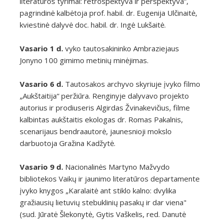
literatūros tyrimai: retrospektyva ir perspektyva“,
pagrindinė kalbėtoja prof. habil. dr. Eugenija Ulčinaitė,
kviestinė dalyvė doc. habil. dr. Ingė Lukšaitė.
Vasario 1 d.
vyko tautosakininko Ambraziejaus
Jonyno 100 gimimo metinių minėjimas.
Vasario 6 d.
Tautosakos archyvo skyriuje įvyko filmo
„Aukštaitija“ peržiūra. Renginyje dalyvavo projekto
autorius ir prodiuseris Algirdas Žvinakevičius, filme
kalbintas aukštaitis ekologas dr. Romas Pakalnis,
scenarijaus bendraautorė, jaunesnioji mokslo
darbuotoja Gražina Kadžytė.
Vasario 9 d.
Nacionalinės Martyno Mažvydo
bibliotekos Vaikų ir jaunimo literatūros departamente
įvyko knygos „Karalaitė ant stiklo kalno: dvylika
gražiausių lietuvių stebuklinių pasakų ir dar viena"
(sud. Jūratė Šlekonytė, Gytis Vaškelis, red. Danutė