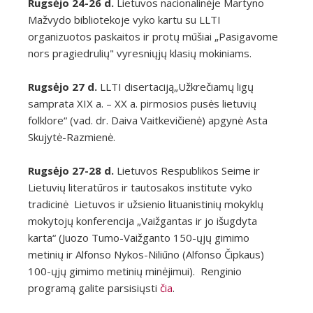
Rugsėjo 24-26 d.
Lietuvos nacionalinėje Martyno
Mažvydo bibliotekoje vyko kartu su LLTI
organizuotos paskaitos ir protų mūšiai „Pasigavome
nors pragiedrulių" vyresniųjų klasių mokiniams.
Rugsėjo 27 d.
LLTI disertaciją„Užkrečiamų ligų
samprata XIX a. – XX a. pirmosios pusės lietuvių
folklore“ (vad. dr. Daiva Vaitkevičienė) apgynė Asta
Skujytė-Razmienė.
Rugsėjo 27-28 d.
Lietuvos Respublikos Seime ir
Lietuvių literatūros ir tautosakos institute vyko
tradicinė Lietuvos ir užsienio lituanistinių mokyklų
mokytojų konferencija „Vaižgantas ir jo išugdyta
karta“ (Juozo Tumo-Vaižganto 150-ųjų gimimo
metinių ir Alfonso Nykos-Niliūno (Alfonso Čipkaus)
100-ųjų gimimo metinių minėjimui).
Renginio
programą galite parsisiųsti
čia
.