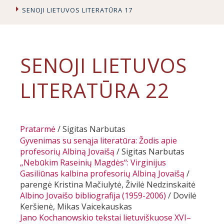
SENOJI LIETUVOS LITERATŪRA 17
SENOJI LIETUVOS
LITERATŪRA 22
Pratarmė
/ Sigitas Narbutas
Gyvenimas su senąja literatūra
: Žodis apie
profesorių Albiną Jovaišą
/ Sigitas Narbutas
„Nebūkim Raseinių Magdės“
: Virginijus
Gasiliūnas kalbina profesorių Albiną Jovaišą
/
parengė Kristina Mačiulytė, Živilė Nedzinskaitė
Albino Jovaišo bibliografija (1959-2006)
/ Dovilė
Keršienė, Mikas Vaicekauskas
Jano Kochanowskio tekstai lietuviškuose XVI–