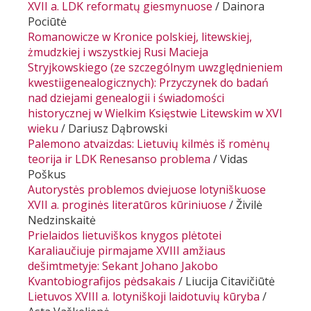
XVII a. LDK reformatų giesmynuose
/ Dainora
Pociūtė
Romanowicze w
Kronice polskiej, litewskiej,
żmudzkiej i wszystkiej Rusi
Macieja
Stryjkowskiego (ze szczególnym uwzględnieniem
kwestii
genealogicznych)
: Przyczynek
do badań
nad dziejami genealogii i świadomości
historycznej w Wielkim Księstwie Litewskim w XVI
wieku
/ Dariusz Dąbrowski
Palemono atvaizdas
: Lietuvių kilmės iš romėnų
teorija ir LDK Renesanso problema
/ Vidas
Poškus
Autorystės problemos dviejuose lotyniškuose
XVII a. proginės literatūros kūriniuose
/ Živilė
Nedzinskaitė
Prielaidos lietuviškos knygos plėtotei
Karaliaučiuje pirmajame XVIII amžiaus
dešimtmetyje
: Sekant Johano Jakobo
Kvanto
biografijos pėdsakais
/ Liucija Citavičiūtė
Lietuvos XVIII a. lotyniškoji laidotuvių kūryba
/