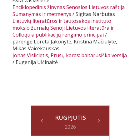
Asta Vaškelienė
Enciklopedinis žinynas
Senosios Lietuvos raštija:
Sumanymas ir metmenys
/ Sigitas Narbutas
Lietuvių literatūros ir tautosakos instituto
mokslo žurnalų
Senoji Lietuvos literatūra
ir
Colloquia
publikacijų rengimo principai
/
parengė Loreta Jakonytė, Kristina Mačiulytė,
Mikas Vaicekauskas
Jonas Vislicietis,
Prūsų karas: baltarusiška versija
/ Eugenija Ulčinaitė
RUGPJŪTIS
2026