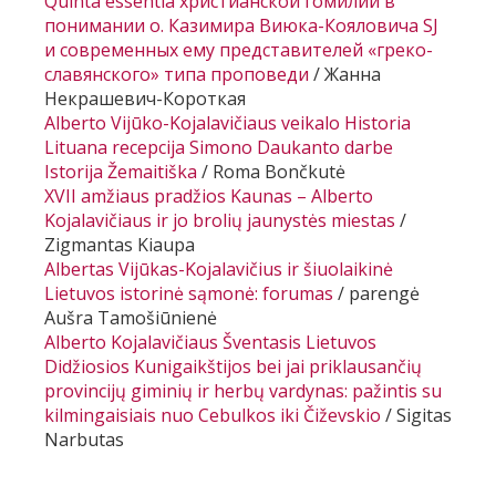
Quinta essentia
христианской гомилии в
понимании o. Казимира Виюка-Кояловича SJ
и современных ему представителей «греко-
славянского» типа проповеди
/
Жанна
Некрашевич-Короткая
Alberto Vijūko-Kojalavičiaus veikalo
Historia
Lituana
recepcija Simono Daukanto darbe
Istorija Žemaitiška
/ Roma Bončkutė
XVII amžiaus pradžios Kaunas – Alberto
Kojalavičiaus ir jo brolių jaunystės miestas
/
Zigmantas Kiaupa
Albertas Vijūkas-Kojalavičius ir šiuolaikinė
Lietuvos istorinė sąmonė: forumas
/
parengė
Aušra Tamošiūnienė
Alberto Kojalavičiaus
Šventasis Lietuvos
Didžiosios Kunigaikštijos bei jai priklausančių
provincijų giminių ir herbų vardynas:
pažintis su
kilmingaisiais nuo
Cebulkos
iki
Čiževskio
/ Sigitas
Narbutas