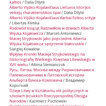
kalbos
/
Dalia Dilytė
Alberto Vijūko-Kojalavičiaus
Lietuvos istorijos
veikėjų charakteristikos tipai
/
Dalia Dilytė
Alberto Vijūko-Kojalavičiaus darbai fizikos srityje
/
Libertas Klimka
Rodowód książąt Radziwiłłów w dziełach Alberta
Wijuka Kojałowicza
/
Marceli Antoniewicz
Maciej Stryjkowski jako poprzednik Alberta
Wijuka Kojałowicza: spojrzenie białoruskie
/
Siargiej Kowalow
Wpływy
Kroniki
Macieja Stryjkowskiego na
historiografię Wielkiego Księstwa Litewskiego
w
XVII wieku
/
Albina Siemianczuk
Русь, Литва, Москва между Рюриковичами и
Палемоновичами в
Литовской истории
Альберта Виюка-Кояловича
/
Владимир
Короткий
Dzieje Litwy w kształceniu elit politycznych w
szkołach jezuickich Rzeczypospolitej Obojga
Narodów
/
Kazimierz Puchowski