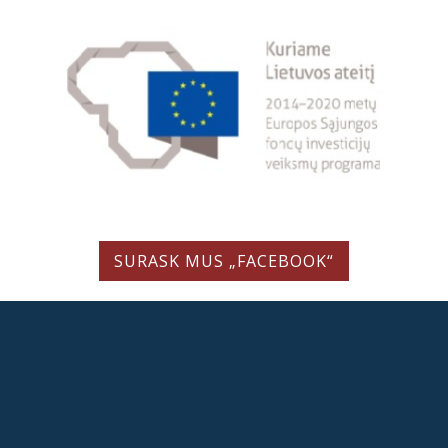
SURASK MUS „FACEBOOK“