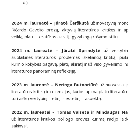
d.).
2024 m. laureatė – Jūratė Čerškutė
už inovatyvią mono
Ričardo Gavelio prozą, aktyvią literatūros kritikės ir ap
veiklą, platų literatūros akiratį, gyvybingą rašymo stilių.
2024 m. laureatė
–
Jūratė Sprindytė
už vertybin
šiuolaikinės literatūros problemas iškeliančią kritiką, pui
kūrinio kokybės pagavą, platų akiratį ir už viso gyvenimo indė
literatūros panoraminę refleksiją.
2023 m. laureatė
–
Neringa Butnoriūtė
už nuosekliai 
literatūros kritiką ir recenzijas, kurios apima platų literatūr
turi aiškų vertybinį – etinį ir estetinį – aspektą.
2022 m. laureatai – Tomas Vaiseta ir Mindaugas Na
už literatūros kritikos polilogo erdvės kūrimą radijo lai
sakinys“.