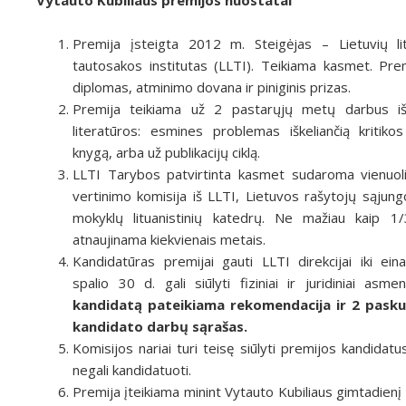
Vytauto Kubiliaus premijos nuostatai
Premija įsteigta 2012 m. Steigėjas – Lietuvių lit
tautosakos institutas (LLTI). Teikiama kasmet. Pre
diplomas, atminimo dovana ir piniginis prizas.
Premija teikiama už 2 pastarųjų metų darbus i
literatūros: esmines problemas iškeliančią kritik
knygą, arba už publikacijų ciklą.
LLTI Tarybos patvirtinta kasmet sudaroma vienuol
vertinimo komisija iš LLTI, Lietuvos rašytojų sąjung
mokyklų lituanistinių katedrų. Ne mažiau kaip 1/
atnaujinama kiekvienais metais.
Kandidatūras premijai gauti LLTI direkcijai iki e
spalio 30 d. gali siūlyti fiziniai ir juridiniai asm
kandidatą pateikiama rekomendacija ir 2 pask
kandidato darbų sąrašas.
Komisijos nariai turi teisę siūlyti premijos kandidat
negali kandidatuoti.
Premija įteikiama minint Vytauto Kubiliaus gimtadienį 