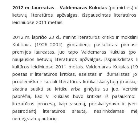
2012 m. laureatas – Valdemaras Kukulas
(po mirties) u
lietuvių literatūros apžvalgas, išspausdintas literatūros
leidiniuose 2011 metais.
2012 m. lapričio 23 d., minint literatūros kritiko ir moksli
Kubiliaus (1926–2004) gimtadienį, paskelbtas pirmas
premijos laureatas. Juo tapo Valdemaras Kukulas (po 
naujausios lietuvių literatūros apžvalgas, išspausdintas li
kultūros leidiniuose 2011 metais. Valdemaras Kukulas (
poetas ir literatūros kritikas, eseistas ir žurnalistas. Jo 
problemiška ir sociali literatūros kritika skaitytoją įtraukia
skatina sutikti su kritiku arba ginčytis su juo. Vertin
pabrėžia, kad V. Kukulas buvo kritikas iš pašaukimo: 
literatūros procesą, kaip visumą, perskaitydavo ir įver
pasirodantį literatūros srautą, nesirinkdamas m
nemėgstamų autorių.