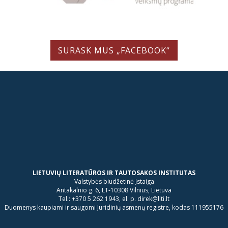
SURASK MUS „FACEBOOK“
LIETUVIŲ LITERATŪROS IR TAUTOSAKOS INSTITUTAS
Valstybės biudžetinė įstaiga
Antakalnio g. 6, LT-10308 Vilnius, Lietuva
Tel.: +370 5 262 1943, el. p. direk@llti.lt
Duomenys kaupiami ir saugomi Juridinių asmenų registre, kodas 111955176