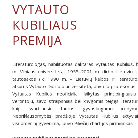
VYTAUTO
KUBILIAUS
PREMIJA
Literatūrologas, habilituotas daktaras Vytautas Kubilius,
m. Vilniaus universitetą, 1955–2001 m. dirbo Lietuvių li
tautosakos (iki 1990 m. – Lietuvių kalbos ir literatūros
atkūrus Vytauto Didžiojo universitetą, buvo jo profesorius.
Vytautas Kubilius neoficialiai laikytas principingiausiu
vertintoju, savo straipsniais bei knygomis teigęs literatū
kaip svarbiausio tautos gyvastingumo įrodymo
Nepriklausomybės pradžioje Vytautas Kubilius aktyviai
visuomeninį gyvenimą, buvo Piliečių chartijos pirmininkas.