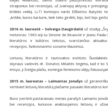
idėjas keliančius, savitu stiliumi pasižyminčius literatū
straipsnius bei recenzijas, už įvairiopą aktyvią ir principing
kritikės veiklą. LLTI komisijos narės Elžbietos Banytės tei
„kritikė, kurios kai kurie, kiek teko girdėti, bijo, bet bijo gerb
2016 m. laureatė – Solveiga Daugirdaitė
už studiją „Švy
meteoras: 1965-ieji su Simone de Beauvoir ir Jeanu Pauliu S
literatūros ir kultūros tekstus, svarstančius aktualius
recepcijos, funkcionavimo sociume klausimus.
Lietuvių literatūros ir tautosakos instituto Šiuolaikinės
skyriaus vadovės dr. Donatos Mitaitės teigimu, kad ir ko S
imtųsi, ji žvelgia plačiu, esmingai feminizmo idėjų fokusuoja
2015 m. laureatas – Laimantas Jonušys
už geranorišką
vertinant lietuvių literatūrą plačiame pasaulio literatūros ko
Buvo įvertinti pastaraisiais metais parašyti Laimanto Jonuši
bei recenzijos, kuriuose analizuojamos lietuvių ir užsi