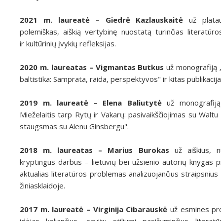
2021 m. laureatė – Giedrė Kazlauskaitė
už platau
polemiškas, aiškią vertybinę nuostatą turinčias literatūro
ir kultūrinių įvykių refleksijas.
2020 m. laureatas – Vigmantas Butkus
už monografiją „
baltistika: Samprata, raida, perspektyvos" ir kitas publikacij
2019 m. laureatė – Elena Baliutytė
už monografiją
Mieželaitis tarp Rytų ir Vakarų: pasivaikščiojimas su Waltu
staugsmas su Alenu Ginsbergu''.
2018 m. laureatas – Marius Burokas
už aiškius, nu
kryptingus darbus – lietuvių bei užsienio autorių knygas pr
aktualias literatūros problemas analizuojančius straipsnius
žiniasklaidoje.
2017 m. laureatė – Virginija Cibarauskė
už esmines pr