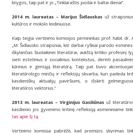
knygos, taip pat ir jo „Tinklaraštis juodai ir baltai dienai“.
2014 m. laureatas – Marijus Šidlauskas
už straipsnius
kultūros ir mokslo leidiniuose.
Kaip teigia vertinimo komisijos pirmininkas prof. habil. dr. 
„M. Šidlausko straipsniai, kiti darbai ryškiai parodo esmin
iškylančias šiuolaikinei literatūrai, aukštą kritiko profesinį l
sieti estetinius ir socialinius kontekstus, derinti pasaulinė
kūrinius ir gimtąją literatūrą. Taip pat buvo akcentuojam
literatūrologo minčių ir refleksijų skvarba, kuri padeda krit
kasdieniškų aktualijų paviršiumi, o išskirti gelminguos
literatūros vektorius.“
2013 m. laureatas – Virginijus Gasiliūnas
už literatūros
kasdienio jos gyvenimo kritinę refleksiją asmeniniame tin
tas apie šį tą
.
Vertinimo komisija pabrėžė, kad premijos skyrimas tinkl