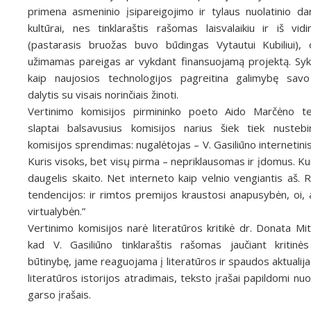
primena asmeninio įsipareigojimo ir tylaus nuolatinio d
kultūrai, nes tinklaraštis rašomas laisvalaikiu ir iš vidi
(pastarasis bruožas buvo būdingas Vytautui Kubiliui),
užimamas pareigas ar vykdant finansuojamą projektą. Sykiu 
kaip naujosios technologijos pagreitina galimybę savo
dalytis su visais norinčiais žinoti.
Vertinimo komisijos pirmininko poeto Aido Marčėno te
slaptai balsavusius komisijos narius šiek tiek nustebi
komisijos sprendimas: nugalėtojas – V. Gasiliūno internetinis 
Kuris visoks, bet visų pirma – nepriklausomas ir įdomus. Ku
daugelis skaito. Net interneto kaip velnio vengiantis aš. R
tendencijos: ir rimtos premijos kraustosi anapusybėn, oi, 
virtualybėn.”
Vertinimo komisijos narė literatūros kritikė dr. Donata Mit
kad V. Gasiliūno tinklaraštis rašomas jaučiant kritinės
būtinybę, jame reaguojama į literatūros ir spaudos aktualija
literatūros istorijos atradimais, teksto įrašai papildomi nu
garso įrašais.