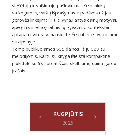
viešėtojų ir vaišintojų pašlovinimai, šeimininkų
vaišingumas, vaišių išprašymas ir padėkos už jas,
gerovės linkėjimai ir t. t. Vyraujantys dainų motyvai,
apeiginis ir etnografinis jų gyvavimo kontekstai
aptariami Vitos Ivanauskaitė-Šeibutienės įvadiniame
straipsnyje.
Tome publikuojamos 855 dainos, iš jų 589 su
melodijomis. Kartu su knyga išleista kompaktinė
plokštelė su 58 autentiškais skelbiamų dainų garso
įrašais.
RUGPJŪTIS
2026