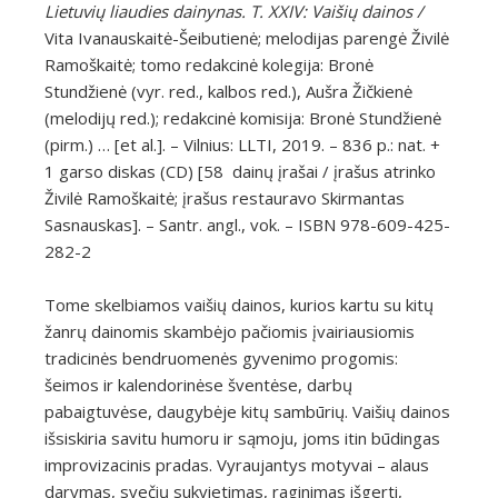
Lietuvių liaudies dainynas. T. XXIV: Vaišių dainos /
Vita Ivanauskaitė-Šeibutienė; melodijas parengė Živilė
Ramoškaitė; tomo redakcinė kolegija: Bronė
Stundžienė (vyr. red., kalbos red.), Aušra Žičkienė
(melodijų red.); redakcinė komisija: Bronė Stundžienė
(pirm.) … [et al.]. – Vilnius: LLTI, 2019. – 836 p.: nat. +
1 garso diskas (CD) [58 dainų įrašai / įrašus atrinko
Živilė Ramoškaitė; įrašus restauravo Skirmantas
Sasnauskas]. – Santr. angl., vok. – ISBN 978-609-425-
282-2
Tome skelbiamos vaišių dainos, kurios kartu su kitų
žanrų dainomis skambėjo pačiomis įvairiausiomis
tradicinės bendruomenės gyvenimo progomis:
šeimos ir kalendorinėse šventėse, darbų
pabaigtuvėse, daugybėje kitų sambūrių. Vaišių dainos
išsiskiria savitu humoru ir sąmoju, joms itin būdingas
improvizacinis pradas. Vyraujantys motyvai – alaus
darymas, svečių sukvietimas, raginimas išgerti,