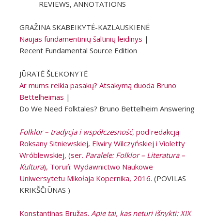
REVIEWS, ANNOTATIONS
GRAŽINA SKABEIKYTĖ-KAZLAUSKIENĖ
Naujas fundamentinių šaltinių leidinys
|
Recent Fundamental Source Edition
JŪRATĖ ŠLEKONYTĖ
Ar mums reikia pasakų? Atsakymą duoda Bruno
Bettelheimas
|
Do We Need Folktales? Bruno Bettelheim Answering
Folklor – tradycja i współczesność
, pod redakcją
Roksany Sitniewskiej, Elwiry Wilczyńskiej i Violetty
Wróblewskiej, (ser.
Paralele: Folklor – Literatura –
Kultura
), Toruń: Wydawnictwo Naukowe
Uniwersytetu Mikołaja Kopernika, 2016.
(POVILAS
KRIKŠČIŪNAS )
Konstantinas Bružas.
Apie tai, kas neturi išnykti: XIX