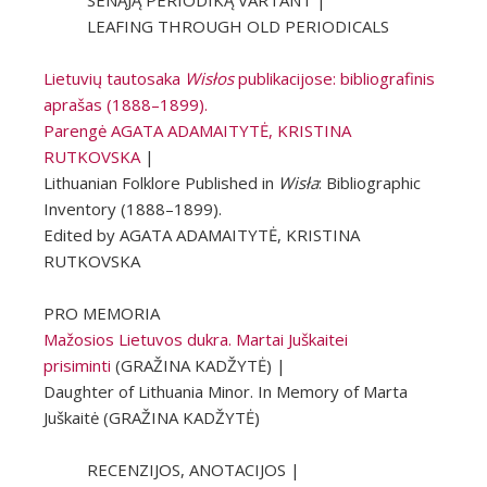
SENĄJĄ PERIODIKĄ VARTANT |
LEAFING THROUGH OLD PERIODICALS
Lietuvių tautosaka
Wisłos
publikacijose: bibliografinis
aprašas (1888–1899).
Parengė AGATA ADAMAITYTĖ, KRISTINA
RUTKOVSKA
|
Lithuanian Folklore Published in
Wisła
: Bibliographic
Inventory (1888–1899).
Edited by AGATA ADAMAITYTĖ, KRISTINA
RUTKOVSKA
PRO MEMORIA
Mažosios Lietuvos dukra. Martai Juškaitei
prisiminti
(GRAŽINA KADŽYTĖ) |
Daughter of Lithuania Minor. In Memory of Marta
Juškaitė (GRAŽINA KADŽYTĖ)
RECENZIJOS, ANOTACIJOS |