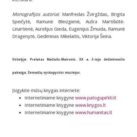
Monografijos autoriai
: Manfredas Žvirgždas, Brigita
Speičytė, Ramunė Bleizgienė, Aušra Martišiūtė-
Linartienė, Aurelijus Gieda, Eugenijus Žmuida, Ramunė
Dragenytė, Gediminas Mikelaitis, Viktorija Šeina.
Viršelyje: Prelatas Mačiulis-Maironis. XX a. 3-iojo dešimtmečio
pabaiga. Žemaičių vyskupystės muziejus.
Įsigykite mūsų knygas internete:
Internetiniame knygyne
www.patogupirkti.lt
Internetiniame knygyne
www.knygos.lt
Internetiniame knygyne
www.humanitas.lt