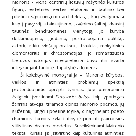
Maironis - viena centrinių lietuvių rašytinės kultūros
figūrų, estetinės vertės etalonas ir tautinio bei
pilietinio sąmoningumo architektas, į kurį žvalgomasi
kaip į pavyzdį, atsinaujinimo, įkvėpimo šaltinį, dvasinį
tautinės bendruomenės vienytoją. Jo kūryba
deklamuojama, giedama, perfrazuojama politikų,
aktorių ir kitų viešųjų oratorių, įtraukta į mokyklinius
elementorius ir chrestomatijas, jo romantizuota
Lietuvos istorijos interpretacija buvo itin svarbi
integruojant tautinės tapatybės dėmenis.
Ši kolektyvinė monografija – Maironio kūrybos,
veiklos ir atminties problemų spektrą
pretenduojantis aprėpti tyrimas. Joje panoraminiu
žvilgsniu įvertinami
Pavasario balsai
kaip ypatingas
žanrinis atvejis, tiriamos epinės Maironio poemos, jų
siužetinių jungčių poetinė logika, o nagrinėjant poeto
draminius kūrinius kyla būtinybė priminti įvairiausius
stilistinius dramos modelius. Sureikšminami Maironio
tekstai, kuriais jis įsitvirtino kaip kultūrinės atminties