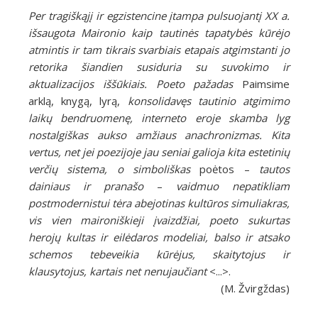
Per tragiškąjį ir egzistencine įtampa pulsuojantį XX a.
išsaugota Maironio kaip tautinės tapatybės kūrėjo
atmintis ir tam tikrais svarbiais etapais atgimstanti jo
retorika šiandien susiduria su suvokimo ir
aktualizacijos iššūkiais. Poeto pažadas
Paimsime
arklą, knygą, lyrą,
konsolidavęs tautinio atgimimo
laikų bendruomenę, interneto eroje skamba lyg
nostalgiškas aukso amžiaus anachronizmas. Kita
vertus, net jei poezijoje jau seniai galioja kita estetinių
verčių sistema, o simboliškas
poėtos –
tautos
dainiaus ir pranašo
–
vaidmuo nepatikliam
postmodernistui tėra abejotinas kultūros simuliakras,
vis vien maironiškieji įvaizdžiai, poeto sukurtas
herojų kultas ir eilėdaros modeliai, balso ir atsako
schemos tebeveikia kūrėjus, skaitytojus ir
klausytojus, kartais net nenujaučiant
<...>.
(M. Žvirgždas)