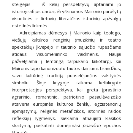
steigėjas – iš kelių perspektyvų aptariami jo
istoriografijos darbai, išryškinamos Maironio parašytų
visuotinės ir lietuvių literatūros istorinių apžvalgų
estetinės linkmės.
Atkreipiamas dėmesys į Maironio kaip teologo,
viešųjų kultūros renginių (muzikinių ir teatro
spektaklių) įkvėpėjo ir tautinio sąjūdžio rūpesčiams
atidaus visuomenininko vaidmenis. Naujai
pažvelgiama į lemtingą tarpukario laikotarpį, kai
Maironis tapo kanonizuotu tautos dainiumi, brandžios,
savo kultūrinę tradiciją puoselėjančios valstybės
simboliu. Šioje knygoje taikoma keliakryptė
interpretacijos perspektyva, kai greta įprastinio
agrarinio, romantinio, patriotinio pasaulėvaizdžio
atsiveria europinės kultūros ženklų, egzistencinių
apmąstymų, religinės metafizikos, istorinės raidos
refleksijų lygmenys. Siekiama atnaujinti klasikos
skaitymą, paskatinti domėjimąsi
poaušrio
epochos
literatūra.