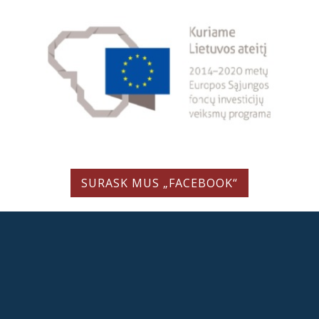
SURASK MUS „FACEBOOK“