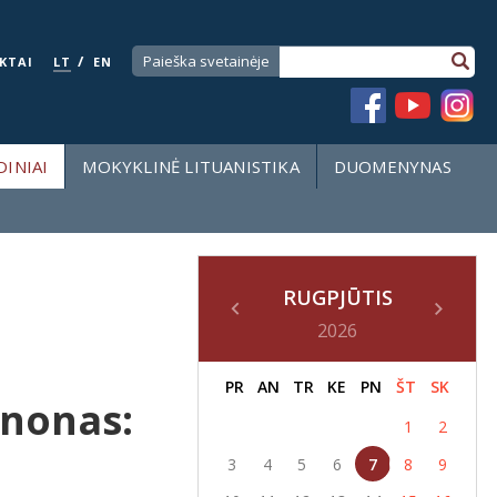
/
Paieška svetainėje
KTAI
LT
EN
DINIAI
MOKYKLINĖ LITUANISTIKA
DUOMENYNAS
RUGPJŪTIS
2026
PR
AN
TR
KE
PN
ŠT
SK
anonas:
1
2
3
4
5
6
7
8
9