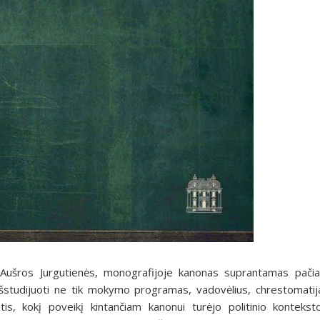
 Aušros Jurgutienės, monografijoje kanonas suprantamas pačia
šstudijuoti ne tik mokymo programas, vadovėlius, chrestomatij
tis, kokį poveikį kintančiam kanonui turėjo politinio konteksto