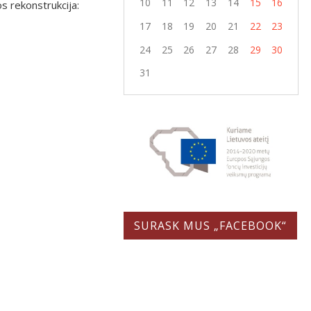
10
11
12
13
14
15
16
os rekonstrukcija:
17
18
19
20
21
22
23
24
25
26
27
28
29
30
31
SURASK MUS „FACEBOOK“