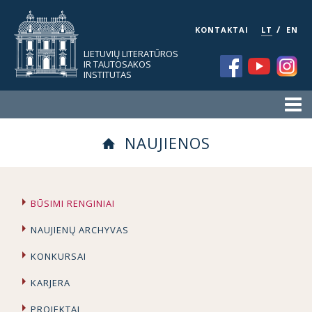
/
KONTAKTAI
LT
EN
LIETUVIŲ LITERATŪROS
IR TAUTOSAKOS
INSTITUTAS
NAUJIENOS
BŪSIMI RENGINIAI
NAUJIENŲ ARCHYVAS
KONKURSAI
KARJERA
PROJEKTAI