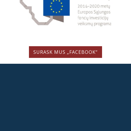
SURASK MUS „FACEBOOK“
LIETUVIŲ LITERATŪROS IR TAUTOSAKOS INSTITUTAS
Valstybės biudžetinė įstaiga