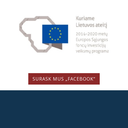
SURASK MUS „FACEBOOK“