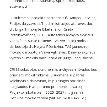
stiprinti kultūrinį atsparumą, spręsti konfliktus,
susivienyti.
Susitikime su projekto partneriais iš Danijos, Latvijos,
Estijos dalyvavo LLTI administracijos atstovės doc.
dr. Jurga Trimonytė Bikelienė, dr. Greta
Petruškevičienė, LLTI Tautosakos archyvo skyriaus
vadovė dr. Austė Nakienė, TAS vyresnioji mokslo
darbuotoja dr. Halyna Pšeničkina, TAS jaunesnioji
mokslo darbuotoja Vaiva Aglinskas, Dainyno skyriaus
vyresnioji mokslo darbuotoja dr. Jurga Sadauskienė.
CRIES sukauptas skaitmeninis archyvas ir išvados bus
prieinami mokslininkams, visuomenei ir pabrėš
kolektyvinio dainavimo, kaip galingos socialinės
sanglaudos ir atsparumo priemonės, svarbą.
Projekto laikotarpis – 2025–2027 m., jį remia
Lietuvos mokslo taryba (Sut. Nr. S-HERA-25-1).