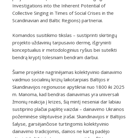
Investigations into the Inherent Potential of
Collective Singing in Times of Social Crises in the
Scandinavian and Baltic Regions) partneriai.
Komandos susitikimo tikslas – sustiprinti skirtingų
projekto uždavinių tarpusavio dermę, išgryninti
konceptualius ir metodologinius ryšius bei sutelkti
bendrą kryptį tolesniam bendram darbui.
Šiame projekte nagrinėjamas kolektyvinio dainavimo
vaidmuo socialinių krizių laikotarpiais Baltijos ir
Skandinavijos regionuose apytikriai nuo 1800 iki 2025
m. Manoma, kad bendras dainavimas yra universali
žmonių reakcija į krizes, šią mintį neseniai dar labiau
sustiprino plačiai paplitę vaizdai – dainavimo Ukrainos
požeminėse slėptuvėse įrašai. Skandinavijos ir Baltijos
šalyse, garsėjančiose turtingomis kolektyvinio
dainavimo tradicijomis, dainos ne kartą padėjo