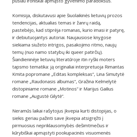
pusiau ironiškai apmąsto gyvenimo paradoksus.
Komisija, diskutavusi apie šiuolaikinės lietuvių prozos
tendencijas, aktualias temas ir žanrų raidą,
pastebėjo, kad stiprėja romanas, kurio imasi ir patyrę,
ir debiutuojantys autoriai. Naujausiose knygose
siekiama siužeto intrigos, pasakojimo ritmo, naujų
temų (nuo namo statybų iki queer patirčių).
Šiandieninėje lietuvių literatūroje itin ryški moters
tapsmo tematika: ją originaliai interpretuoja Rimantas
Kmita popromane „Editas kompleksas“, Lina Simutytė
romane „Raudonasis albumas“, Gražina Kelmelytė
distopiniame romane „Motinos“ ir Marijus Gailius
romane „Augustė Gilytė“.
Neramūs laikai rašytojus įkvepia kurti distopijas, o
siekis geriau pažinti save įkvepia atsigręžti į
pirmuosius nepriklausomybės dešimtmečius ir
kūrybiškai apmąstyti pookupacinės visuomenės