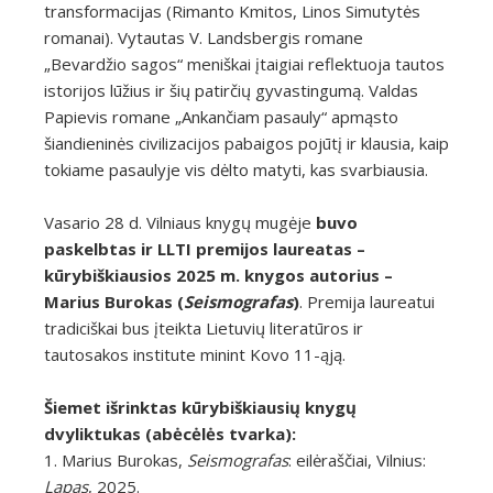
transformacijas (Rimanto Kmitos, Linos Simutytės
romanai). Vytautas V. Landsbergis romane
„Bevardžio sagos“ meniškai įtaigiai reflektuoja tautos
istorijos lūžius ir šių patirčių gyvastingumą. Valdas
Papievis romane „Ankančiam pasauly“ apmąsto
šiandieninės civilizacijos pabaigos pojūtį ir klausia, kaip
tokiame pasaulyje vis dėlto matyti, kas svarbiausia.
Vasario 28 d. Vilniaus knygų mugėje
buvo
paskelbtas ir LLTI premijos laureatas –
kūrybiškiausios 2025 m. knygos autorius –
Marius Burokas (
Seismografas
)
. Premija laureatui
tradiciškai bus įteikta Lietuvių literatūros ir
tautosakos institute minint Kovo 11-ąją.
Šiemet išrinktas kūrybiškiausių knygų
dvyliktukas (abėcėlės tvarka):
1. Marius Burokas,
Seismografas
: eilėraščiai, Vilnius:
Lapas
, 2025.