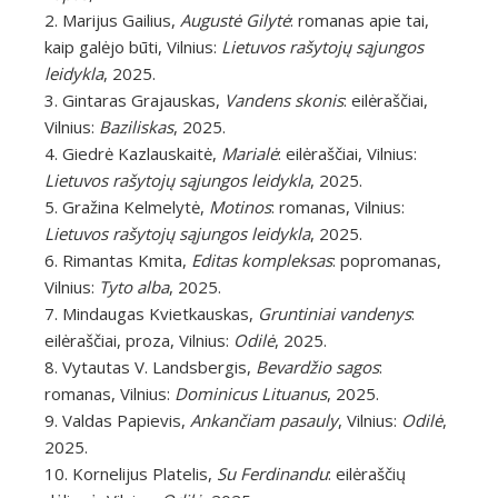
2. Marijus Gailius,
Augustė Gilytė
: romanas apie tai,
kaip galėjo būti, Vilnius:
Lietuvos rašytojų sąjungos
leidykla
, 2025.
3. Gintaras Grajauskas,
Vandens skonis
: eilėraščiai,
Vilnius:
Baziliskas
, 2025.
4. Giedrė Kazlauskaitė,
Marialė
: eilėraščiai, Vilnius:
Lietuvos rašytojų sąjungos leidykla
, 2025.
5. Gražina Kelmelytė,
Motinos
: romanas, Vilnius:
Lietuvos rašytojų sąjungos leidykla
, 2025.
6. Rimantas Kmita,
Editas kompleksas
: popromanas,
Vilnius:
Tyto alba
, 2025.
7. Mindaugas Kvietkauskas,
Gruntiniai vandenys
:
eilėraščiai, proza, Vilnius:
Odilė
, 2025.
8. Vytautas V. Landsbergis,
Bevardžio sagos
:
romanas, Vilnius:
Dominicus Lituanus
, 2025.
9. Valdas Papievis,
Ankančiam pasauly
, Vilnius:
Odilė
,
2025.
10. Kornelijus Platelis,
Su Ferdinandu
: eilėraščių