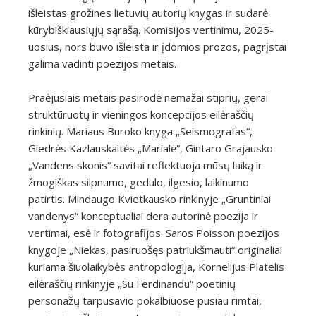
išleistas grožines lietuvių autorių knygas ir sudarė
kūrybiškiausiųjų sąrašą. Komisijos vertinimu, 2025-
uosius, nors buvo išleista ir įdomios prozos, pagrįstai
galima vadinti poezijos metais.
Praėjusiais metais pasirodė nemažai stiprių, gerai
struktūruotų ir vieningos koncepcijos eilėraščių
rinkinių. Mariaus Buroko knyga „Seismografas“,
Giedrės Kazlauskaitės „Marialė“, Gintaro Grajausko
„Vandens skonis“ savitai reflektuoja mūsų laiką ir
žmogiškas silpnumo, gedulo, ilgesio, laikinumo
patirtis. Mindaugo Kvietkausko rinkinyje „Gruntiniai
vandenys“ konceptualiai dera autorinė poezija ir
vertimai, esė ir fotografijos. Saros Poisson poezijos
knygoje „Niekas, pasiruošęs patriukšmauti“ originaliai
kuriama šiuolaikybės antropologija, Kornelijus Platelis
eilėraščių rinkinyje „Su Ferdinandu“ poetinių
personažų tarpusavio pokalbiuose pusiau rimtai,