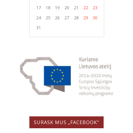
17
18
19
20
21
22
23
24
25
26
27
28
29
30
31
SURASK MUS „FACEBOOK“