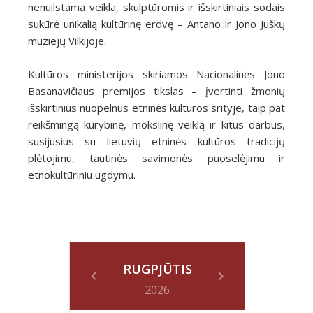
nenuilstama veikla, skulptūromis ir išskirtiniais sodais
sukūrė unikalią kultūrinę erdvę – Antano ir Jono Juškų
muziejų Vilkijoje.
Kultūros ministerijos skiriamos Nacionalinės Jono
Basanavičiaus premijos tikslas – įvertinti žmonių
išskirtinius nuopelnus etninės kultūros srityje, taip pat
reikšmingą kūrybinę, mokslinę veiklą ir kitus darbus,
susijusius su lietuvių etninės kultūros tradicijų
plėtojimu, tautinės savimonės puoselėjimu ir
etnokultūriniu ugdymu.
RUGPJŪTIS
2026