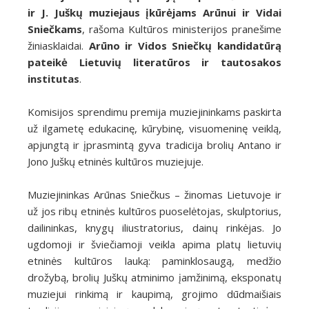
ir J. Juškų muziejaus įkūrėjams Arūnui ir Vidai
Sniečkams
, rašoma Kultūros ministerijos pranešime
žiniasklaidai.
Arūno ir Vidos Sniečkų kandidatūrą
pateikė Lietuvių literatūros ir tautosakos
institutas
.
Komisijos sprendimu premija muziejininkams paskirta
už ilgametę edukacinę, kūrybinę, visuomeninę veiklą,
apjungtą ir įprasmintą gyva tradicija brolių Antano ir
Jono Juškų etninės kultūros muziejuje.
Muziejininkas Arūnas Sniečkus – žinomas Lietuvoje ir
už jos ribų etninės kultūros puoselėtojas, skulptorius,
dailininkas, knygų iliustratorius, dainų rinkėjas. Jo
ugdomoji ir šviečiamoji veikla apima platų lietuvių
etninės kultūros lauką: paminklosaugą, medžio
drožybą, brolių Juškų atminimo įamžinimą, eksponatų
muziejui rinkimą ir kaupimą, grojimo dūdmaišiais