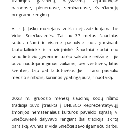
tradicijos gaivinimą, dalyvavimą tarptautinėse
parodose, pleneruose, seminaruose, šviečiamųjų
programų rengimą.
A. ir J. Juškų muziejaus veikla neįsivaizduojama be
Vidos Sniečkuvienės. Tai jau 37 metus šiaudinius
sodus rišanti ir visame pasaulyje juos garsinanti
tautodailininkė ir muziejininkė. Šiaudiniai sodai nuo
seno lietuvio gyvenime turėjo sakralinę reikšmę – jie
buvo naudojami gimus vaikams, per vestuves, kitas
šventes, taip pat laidotuvėse. Jie – tarsi pasaulio
medžio simbolis, kuriantis ypatingą aurą ir nuotaiką.
2023 m. gruodžio mėnesį šiaudinių sodų rišimo
tradicija buvo įtraukta į UNESCO Reprezentatyvųjį
žmonijos nematerialaus kultūros paveldo sąrašą. V.
Sniečkuvienė dalyvavo rengiant šiai tradicijai skirtą
paraišką. Arūnas ir Vida Sniečkai savo ilgamečiu darbu,