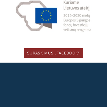
SURASK MUS „FACEBOOK“