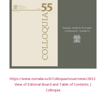
https://www.zurnalai.vu.lt/Colloquia/issue/view/2832
View of Editorial Board and Table of Contents |
Colloquia