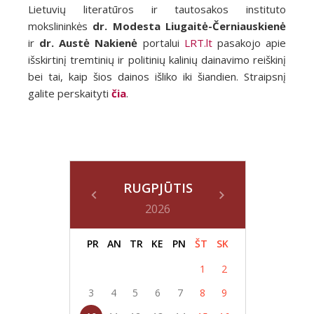
Lietuvių literatūros ir tautosakos instituto
mokslininkės
dr. Modesta Liugaitė-Černiauskienė
ir
dr. Austė Nakienė
portalui
LRT.lt
pasakojo apie
išskirtinį tremtinių ir politinių kalinių dainavimo reiškinį
bei tai, kaip šios dainos išliko iki šiandien. Straipsnį
galite perskaityti
čia
.
RUGPJŪTIS
2026
PR
AN
TR
KE
PN
ŠT
SK
1
2
3
4
5
6
7
8
9