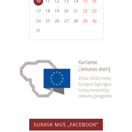
10
11
12
13
14
15
16
17
18
19
20
21
22
23
24
25
26
27
28
29
30
31
SURASK MUS „FACEBOOK“