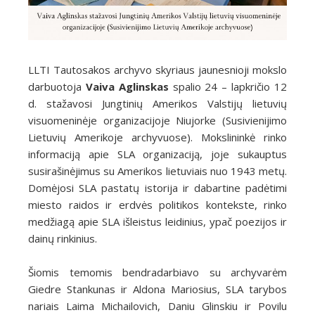
LLTI Tautosakos archyvo skyriaus jaunesnioji mokslo
darbuotoja
Vaiva Aglinskas
spalio 24 – lapkričio 12
d. stažavosi Jungtinių Amerikos Valstijų lietuvių
visuomeninėje organizacijoje Niujorke (Susivienijimo
Lietuvių Amerikoje archyvuose). Mokslininkė rinko
informaciją apie SLA organizaciją, joje sukauptus
susirašinėjimus su Amerikos lietuviais nuo 1943 metų.
Domėjosi SLA pastatų istorija ir dabartine padėtimi
miesto raidos ir erdvės politikos kontekste, rinko
medžiagą apie SLA išleistus leidinius, ypač poezijos ir
dainų rinkinius.
Šiomis temomis bendradarbiavo su archyvarėm
Giedre Stankunas ir Aldona Mariosius, SLA tarybos
nariais Laima Michailovich, Daniu Glinskiu ir Povilu