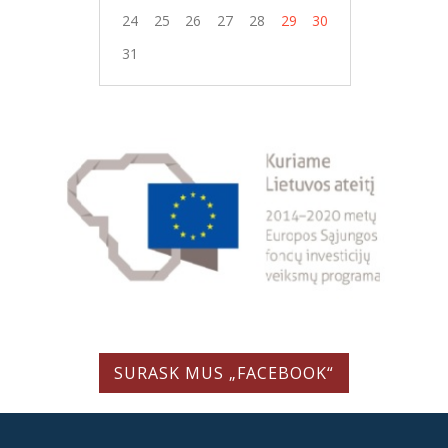
24
25
26
27
28
29
30
31
SURASK MUS „FACEBOOK“