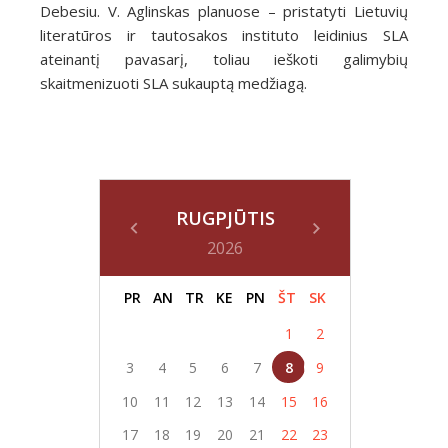
Debesiu. V. Aglinskas planuose – pristatyti Lietuvių
literatūros ir tautosakos instituto leidinius SLA
ateinantį pavasarį, toliau ieškoti galimybių
skaitmenizuoti SLA sukauptą medžiagą.
RUGPJŪTIS
2026
PR
AN
TR
KE
PN
ŠT
SK
1
2
3
4
5
6
7
8
9
10
11
12
13
14
15
16
17
18
19
20
21
22
23