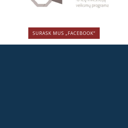
SURASK MUS „FACEBOOK“
LIETUVIŲ LITERATŪROS IR TAUTOSAKOS INSTITUTAS
Valstybės biudžetinė įstaiga
Antakalnio g. 6, LT-10308 Vilnius, Lietuva
Tel.: +370 5 262 1943, el. p. direk@llti.lt
Duomenys kaupiami ir saugomi Juridinių asmenų registre, kodas 111955176