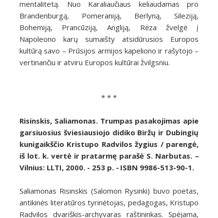
mentalitetą. Nuo Karaliaučiaus keliaudamas pro
Brandenburgą, Pomeraniją, Berlyną, Sileziją,
Bohemiją, Prancūziją, Angliją, Rėza žvelgė į
Napoleono karų sumaišty atsidūrusios Europos
kultūrą savo – Prūsijos armijos kapeliono ir rašytojo –
vertinančiu ir atviru Europos kultūrai žvilgsniu.
* * *
Risinskis, Saliamonas. Trumpas pasakojimas apie
garsiuosius šviesiausiojo didiko Biržų ir Dubingių
kunigaikščio Kristupo Radvilos žygius / parengė,
iš lot. k. vertė ir pratarmę parašė S. Narbutas.
–
Vilnius: LLTI, 2000. - 253 p.
-
ISBN 9986-513-90-1.
Saliamonas Risinskis (Salomon Rysinki) buvo poetas,
antikinės literatūros tyrinėtojas, pedagogas, Kristupo
Radvilos dvariškis-archyvaras raštininkas. Spėjama,