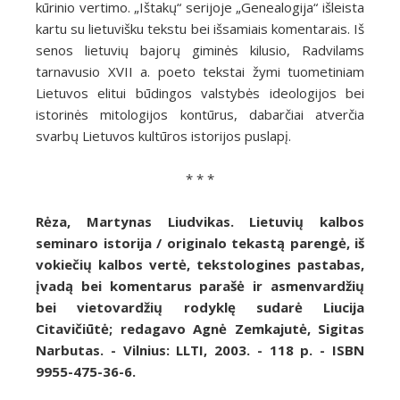
kūrinio vertimo. „Ištakų“ serijoje „Genealogija“ išleista
kartu su lietuvišku tekstu bei išsamiais komentarais. Iš
senos lietuvių bajorų giminės kilusio, Radvilams
tarnavusio XVII a. poeto tekstai žymi tuometiniam
Lietuvos elitui būdingos valstybės ideologijos bei
istorinės mitologijos kontūrus, dabarčiai atverčia
svarbų Lietuvos kultūros istorijos puslapį.
* * *
Rėza, Martynas Liudvikas. Lietuvių kalbos
seminaro istorija / originalo tekastą parengė, iš
vokiečių kalbos vertė, tekstologines pastabas,
įvadą bei komentarus parašė ir asmenvardžių
bei vietovardžių rodyklę sudarė Liucija
Citavičiūtė; redagavo Agnė Zemkajutė, Sigitas
Narbutas. - Vilnius: LLTI, 2003. - 118 p. - ISBN
9955-475-36-6.