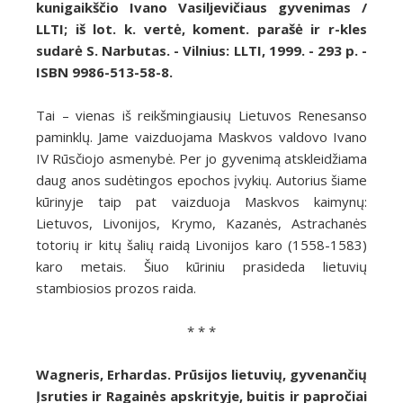
kunigaikščio Ivano Vasiljevičiaus gyvenimas /
LLTI; iš lot. k. vertė, koment. parašė ir r-kles
sudarė S. Narbutas. - Vilnius: LLTI, 1999. - 293 p. -
ISBN 9986-513-58-8.
Tai – vienas iš reikšmingiausių Lietuvos Renesanso
paminklų. Jame vaizduojama Maskvos valdovo Ivano
IV Rūsčiojo asmenybė. Per jo gyvenimą atskleidžiama
daug anos sudėtingos epochos įvykių. Autorius šiame
kūrinyje taip pat vaizduoja Maskvos kaimynų:
Lietuvos, Livonijos, Krymo, Kazanės, Astrachanės
totorių ir kitų šalių raidą Livonijos karo (1558-1583)
karo metais. Šiuo kūriniu prasideda lietuvių
stambiosios prozos raida.
* * *
Wagneris, Erhardas. Prūsijos lietuvių, gyvenančių
Įsruties ir Ragainės apskrityje, buitis ir papročiai