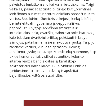
pakeistos lenkiškomis, o kai kur ir lietuviškomis. Taigi
veikalas, pasak adaptuotojo, turėjo būti „priimtinas
lenkiškoms ausims" ir atitikti lenkiškus papročius. Kita
vertus, šiuo kūriniu Gurnickis „tikėjosi į lenkų kultūrinį
bei intelektualinį gyvenimą įskiepyti itališkus
papročius". Knygoje aprašomi šmaikštūs ir
intelektualūs lenkų dvariškių saloniniai pokalbiai, pvz.,
kaip tobulam dvariškiui pritiktų pokštauti ir laidyti
sąmojus, pateikia nemažai anekdotų ir juokų. Tarp jų
randame keturis, kuriuose aprašomi juokingi
atsitikimai, įvykę Lietuvoje. Mokslininkų nuomone, kaip
tik tie humoristiniai, visiškai autentiško kolorito
intarpai leidžia bent iš dalies šį karališkojo
sekretoriaus darbą laikyti XVI a. vidurio Lenkijos
(pridursime - ir Lietuvos) dvarų ir apskritai
bajoriškosios kultūros atspindžiu.