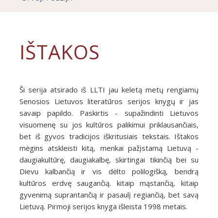
IŠTAKOS
Ši serija atsirado iš LLTI jau keletą metų rengiamų
Senosios Lietuvos literatūros serijos knygų ir jas
savaip papildo. Paskirtis - supažindinti Lietuvos
visuomenę su jos kultūros palikimui priklausančiais,
bet iš gyvos tradicijos iškritusiais tekstais. Ištakos
mėgins atskleisti kitą, menkai pažįstamą Lietuvą -
daugiakultūrę, daugiakalbę, skirtingai tikinčią bei su
Dievu kalbančią ir vis dėlto polilogišką, bendrą
kultūros erdvę saugančią. kitaip mąstančią, kitaip
gyvenimą suprantančią ir pasaulį regiančią, bet savą
Lietuvą. Pirmoji serijos knyga išleista 1998 metais.