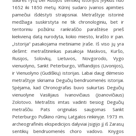
šiaurės rytų bei Rusijos sentikių istorijos įvykius nuo
1652 iki 1850 metų. Kūrinį sudaro įvairios apimties
pamečiui išdėstyti straipsniai. Metraštyje istorinė
medžiaga suskirstyta ne tik chronologiniu, bet ir
teritoriniu požiūriu: rankraščio paraštėse prieš
kiekvieną datą nurodyta, kokio miesto, krašto ir pan.
„Istorija“ pasakojama metiniame įraše. Iš viso jų yra
dešimt: metraštininkas pasakoja Maskvos, Kuršo,
Rusijos, Solovkų, Lietuvos, Novgorodo, Vygo
vienuolyno, Sankt Peterburgo, Vifliandijos (Livonijos),
ir Vienuolyno (Gudiškių) istorijas. Labai daug dėmesio
metraštyje skiriama Degučių bendruomenės istorijai.
Spėjama, kad Chronografas buvo sukurtas Degučių
vienuolyne Vasilijaus Ivanovičiaus (Joanovičiaus)
Zolotovo. Metraštis imtas vadinti tiesiog Degučių
metraščiu. Pats originalas saugomas Sankt
Peterburgo Puškino rūmų Latgalos rinkinyje. 1973 m.
archeografinės ekspedicijos dalyviai įsigijo jį iš Zarasų
sentikių bendruomenės choro vadovo. Knygos