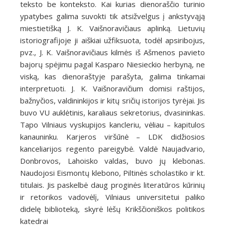
teksto be konteksto. Kai kurias dienoraščio turinio
ypatybes galima suvokti tik atsižvelgus į ankstyvąją
miestietišką J. K. Vaišnoravičiaus aplinką. Lietuvių
istoriografijoje ji aiškiai užfiksuota, todėl apsiribojus,
pvz., J. K. Vaišnoravičiaus kilmės iš Ašmenos pavieto
bajorų spėjimu pagal Kasparo Niesieckio herbyną, ne
viską, kas dienoraštyje parašyta, galima tinkamai
interpretuoti. J. K. Vaišnoravičium domisi raštijos,
bažnyčios, valdininkijos ir kitų sričių istorijos tyrėjai. Jis
buvo VU auklėtinis, karaliaus sekretorius, dvasininkas.
Tapo Vilniaus vyskupijos kancleriu, vėliau – kapitulos
kanauninku. Karjeros viršūnė – LDK didžiosios
kanceliarijos regento pareigybė. Valdė Naujadvario,
Donbrovos, Lahoisko valdas, buvo jų klebonas.
Naudojosi Eismontų klebono, Piltinės scholastiko ir kt.
titulais. Jis paskelbė daug proginės literatūros kūrinių
ir retorikos vadovėlį, Vilniaus universitetui paliko
didelę biblioteką, skyrė lėšų Krikščioniškos politikos
katedrai