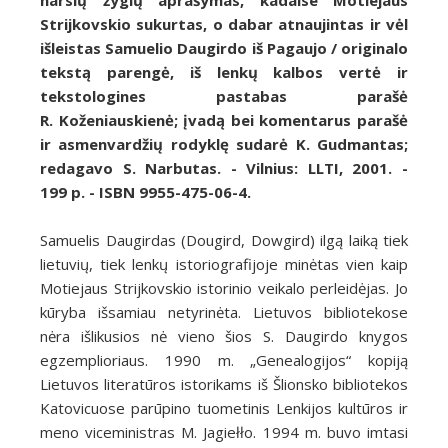
narsių žygių aprašymas, kadaise Motiejaus
Strijkovskio sukurtas, o dabar atnaujintas ir vėl
išleistas Samuelio Daugirdo iš Pagaujo / originalo
tekstą parengė, iš lenkų kalbos vertė ir
tekstologines pastabas parašė
R. Koženiauskienė; įvadą bei komentarus parašė
ir asmenvardžių rodyklę sudarė K. Gudmantas;
redagavo S. Narbutas. - Vilnius: LLTI, 2001. -
199 p. - ISBN 9955-475-06-4.
Samuelis Daugirdas (Dougird, Dowgird) ilgą laiką tiek
lietuvių, tiek lenkų istoriografijoje minėtas vien kaip
Motiejaus Strijkovskio istorinio veikalo perleidėjas. Jo
kūryba išsamiau netyrinėta. Lietuvos bibliotekose
nėra išlikusios nė vieno šios S. Daugirdo knygos
egzemplioriaus. 1990 m. „Genealogijos“ kopiją
Lietuvos literatūros istorikams iš Šlionsko bibliotekos
Katovicuose parūpino tuometinis Lenkijos kultūros ir
meno viceministras M. Jagiełło. 1994 m. buvo imtasi