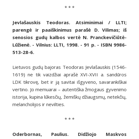
* * *
Jevlašauskis Teodoras. Atsiminimai / LLTI;
parengė ir paaiškinimus parašė D. Vilimas; iš
senosios gudų kalbos vertė N. Pranckevičiūtė-
Lūžienė. - Vilnius: LLTI, 1998. - 91 p. - ISBN 9986-
513-28-6.
Lietuvos gudų bajoras Teodoras Jevlašauskis (1546-
1619) ne tik vaizdžiai aprašė XVI-XVII a. sandūros
LDK tikrovę, bet ir ją savitai išgyveno, savarankiškai
vertino. Jo memuarai – autentiška žmogaus gyvenimo
istorija, kupina lūkesčių, žemiškų džiaugsmų, netekčių,
melancholijos ir nevilties.
* * *
Oderbornas, Paulius. Didžiojo Maskvos