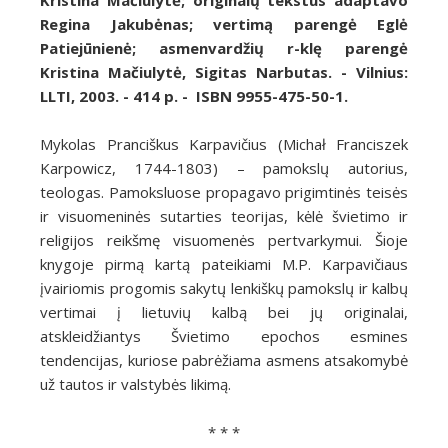
Kristina Mačiulytė; originalų tekstus adaptavo
Regina Jakubėnas; vertimą parengė Eglė
Patiejūnienė; asmenvardžių r-klę parengė
Kristina Mačiulytė, Sigitas Narbutas. - Vilnius:
LLTI, 2003. - 414 p. - ISBN 9955-475-50-1.
Mykolas Pranciškus Karpavičius (Michał Franciszek
Karpowicz, 1744-1803) – pamokslų autorius,
teologas. Pamoksluose propagavo prigimtinės teisės
ir visuomeninės sutarties teorijas, kėlė švietimo ir
religijos reikšmę visuomenės pertvarkymui. Šioje
knygoje pirmą kartą pateikiami M.P. Karpavičiaus
įvairiomis progomis sakytų lenkiškų pamokslų ir kalbų
vertimai į lietuvių kalbą bei jų originalai,
atskleidžiantys Švietimo epochos esmines
tendencijas, kuriose pabrėžiama asmens atsakomybė
už tautos ir valstybės likimą.
* * *