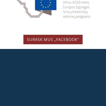
SURASK MUS „FACEBOOK“
LIETUVIŲ LITERATŪROS IR TAUTOSAKOS INSTITUTAS
Valstybės biudžetinė įstaiga
Antakalnio g. 6, LT-10308 Vilnius, Lietuva