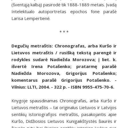
(šventąją kalbą) pasirodė tik 1888-1889 metais. Įvadą
Intelektualo autoportretas epochos fone parašė
Larisa Lempertienė.
* * *
Degučių metraštis: Chronografas, arba Kuršo ir
Lietuvos metraštis / rusišką tekstą parengė ir
rodykles sudarė Nadiežda Morozova; į liet. k.
išvertė Irena Potašenko; pratarmę parašė
Nadiežda Morozova, Grigorijus Potašenko;
komentarus parašė Grigorijus Potašenko. -
Vilnius: LLTI, 2004. - 322 p. - ISBN 9955-475-70-6.
Knygoje spausdinamas Chronografas, arba Kuršo ir
Lietuvos metraštis – tai originalus Lietuvos ir Latvijos
sentikių istoriografijos metraštis, pasakojantis apie
Kuršo, Didžiosios Lietuvos Kunigaikštystės šiaurės ir