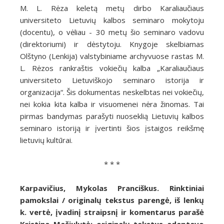
M. L. Rėza keletą metų dirbo Karaliaučiaus
universiteto Lietuvių kalbos seminaro mokytoju
(docentu), o vėliau - 30 metų šio seminaro vadovu
(direktoriumi) ir dėstytoju. Knygoje skelbiamas
Olštyno (Lenkija) valstybiniame archyvuose rastas M.
L. Rėzos rankraštis vokiečių kalba „Karaliaučiaus
universiteto Lietuviškojo seminaro istorija ir
organizacija“. Šis dokumentas neskelbtas nei vokiečių,
nei kokia kita kalba ir visuomenei nėra žinomas. Tai
pirmas bandymas parašyti nuoseklią Lietuvių kalbos
seminaro istoriją ir įvertinti šios įstaigos reikšmę
lietuvių kultūrai.
* * *
Karpavičius, Mykolas Pranciškus. Rinktiniai
pamokslai / originalų tekstus parengė, iš lenkų
k. vertė, įvadinį straipsnį ir komentarus parašė