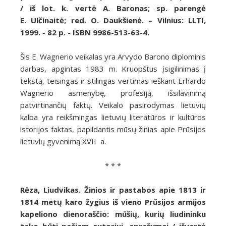
/ iš lot. k. vertė A. Baronas; sp. parengė
E. Ulčinaitė; red. O. Daukšienė. – Vilnius: LLTI,
1999. - 82 p. - ISBN 9986-513-63-4.
Šis E. Wagnerio veikalas yra Arvydo Barono diplominis
darbas, apgintas 1983 m. Kruopštus įsigilinimas į
tekstą, teisingas ir stilingas vertimas ieškant Erhardo
Wagnerio asmenybę, profesiją, išsilavinimą
patvirtinančių faktų. Veikalo pasirodymas lietuvių
kalba yra reikšmingas lietuvių literatūros ir kultūros
istorijos faktas, papildantis mūsų žinias apie Prūsijos
lietuvių gyvenimą XVII a.
* * *
Rėza, Liudvikas. Žinios ir pastabos apie 1813 ir
1814 metų karo žygius iš vieno Prūsijos armijos
kapeliono dienoraščio: mūšių, kurių liudininku