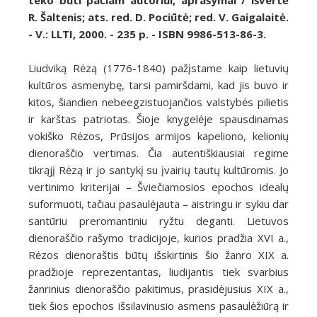
teko būti pačiam autoriui, aprašymai / išvertė
R. Šaltenis; ats. red. D. Pociūtė; red. V. Gaigalaitė.
- V.: LLTI, 2000. - 235 p. - ISBN 9986-513-86-3.
Liudviką Rėzą (1776-1840) pažįstame kaip lietuvių
kultūros asmenybę, tarsi pamiršdami, kad jis buvo ir
kitos, šiandien nebeegzistuojančios valstybės pilietis
ir karštas patriotas. Šioje knygelėje spausdinamas
vokiško Rėzos, Prūsijos armijos kapeliono, kelionių
dienoraščio vertimas. Čia autentiškiausiai regime
tikrąjį Rėzą ir jo santykį su įvairių tautų kultūromis. Jo
vertinimo kriterijai – Šviečiamosios epochos idealų
suformuoti, tačiau pasaulėjauta – aistringu ir sykiu dar
santūriu preromantiniu ryžtu deganti. Lietuvos
dienoraščio rašymo tradicijoje, kurios pradžia XVI a.,
Rėzos dienoraštis būtų išskirtinis šio žanro XIX a.
pradžioje reprezentantas, liudijantis tiek svarbius
žanrinius dienoraščio pakitimus, prasidėjusius XIX a.,
tiek šios epochos išsilavinusio asmens pasaulėžiūrą ir