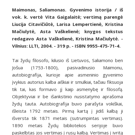
Maimonas, Saliamonas. Gyvenimo istorija / iš
vok. k. vertė Vita Gaigalaitė; vertimą parengė
Liucija Citavičiūtė, Larisa Lempertienė, Kristina
Mačiulytė, Asta Vaškelienė; knygos tekstus
redagavo Asta Vaškelienė, Kristina Mačiulytė. -
Vilnius: LLTI, 2004. - 319 p. - ISBN 9955-475-71-4.
Tai žydų filosofo, kilusio iš Lietuvos, Saliamono ben
Jošua (1753-1800), pasivadinusio Maimonu,
autobiografija, kurioje apie asmeninio gyvenimo
įvykius autorius kalba aiškiai ir smulkiai, tačiau fiksuoja
tik tai, kas formavo jį kaip asmenybę ir filosofą.
Objektyviai ir be išankstinio nusistatymo aprašoma
žydų tauta. Autobiografija buvo parašyta vokiškai,
išleista 1792 metais. Pirmą kartą į jidiš kalbą ji
išversta tik 1871 metais (sutrumpintas vertimas).
1890 metais Žydų bibliotekos serijoje buvo
paskelbtas jos vertimas į rusų kalbą. Vertimas į ivritą