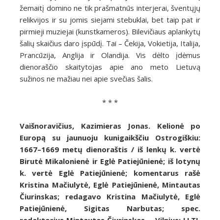
žemaitį domino ne tik prašmatnūs interjerai, šventųjų
relikvijos ir su jomis siejami stebuklai, bet taip pat ir
pirmieji muziejai (kunstkameros). Bilevičiaus aplankytų
šalių skaičius daro įspūdį. Tai – Čekija, Vokietija, Italija,
Prancūzija, Anglija ir Olandija. Vis dėlto įdėmus
dienoraščio skaitytojas apie ano meto Lietuvą
sužinos ne mažiau nei apie svečias šalis.
* * *
Vaišnoravičius, Kazimieras Jonas. Kelionė po
Europą su jaunuoju kunigaikščiu Ostrogiškiu:
1667–1669 metų dienoraštis / iš lenkų k. vertė
Birutė Mikalonienė ir Eglė Patiejūnienė; iš lotynų
k. vertė Eglė Patiejūnienė; komentarus rašė
Kristina Mačiulytė, Eglė Patiejūnienė, Mintautas
Čiurinskas; redagavo Kristina Mačiulytė, Eglė
Patiejūnienė, Sigitas Narbutas; spec.