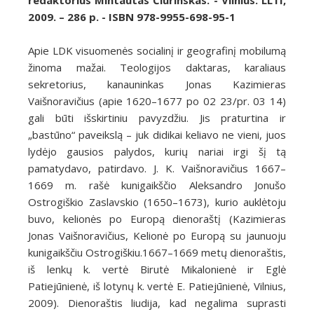
redaktorius Mintautas Čiurinskas. - Vilnius: LLTI,
2009. – 286 p. - ISBN 978-9955-698-95-1
Apie LDK visuomenės socialinį ir geografinį mobilumą
žinoma mažai. Teologijos daktaras, karaliaus
sekretorius, kanauninkas Jonas Kazimieras
Vaišnoravičius (apie 1620–1677 po 02 23/pr. 03 14)
gali būti išskirtiniu pavyzdžiu. Jis praturtina ir
„bastūno“ paveikslą – juk didikai keliavo ne vieni, juos
lydėjo gausios palydos, kurių nariai irgi šį tą
pamatydavo, patirdavo. J. K. Vaišnoravičius 1667–
1669 m. rašė kunigaikščio Aleksandro Jonušo
Ostrogiškio Zaslavskio (1650–1673), kurio auklėtoju
buvo, kelionės po Europą dienoraštį (Kazimieras
Jonas Vaišnoravičius, Kelionė po Europą su jaunuoju
kunigaikščiu Ostrogiškiu.1667–1669 metų dienoraštis,
iš lenkų k. vertė Birutė Mikalonienė ir Eglė
Patiejūnienė, iš lotynų k. vertė E. Patiejūnienė, Vilnius,
2009). Dienoraštis liudija, kad negalima suprasti