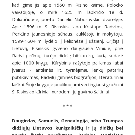
kad gimė jis apie 1560 m. Risino kaime, Polocko
vaivadijoje, o mirė 1625 m. lapkričio 18 d.
Doliatičiuose, poeto Danielio Naborovskio dvarelyje.
Apie 1596 m. S. Risinskis tapo Kristupo Radvilos,
Perkūno jaunesniojo sūnaus, auklėtoju ir mokytoju,
1599-1604 m. lydėjo jį kelionėse į užsienį. Grįžęs į
Lietuvą, Risinskis gyveno daugiausia Vilniuje, prie
Radvilų rūmų, turėjo didelę biblioteką, kurią sudarė
apie 1000 knygų. Kūrybinis rašytojo palikimas labai
įvairus - antikinės lit. tyrinėjimai, lenkų patarlių
publikavimas, Radvilų giminės biografijos, literatūriniai
laiškai. Šioje knygoje publikuojami vertingiausi grožiniai
S. Risinskio kūriniai, nurodomi jų gavimo šaltiniai.
* * *
Daugirdas, Samuelis, Genealogija, arba Trumpas
didžiųjų Lietuvos kunigaikščių ir jų didžių bei