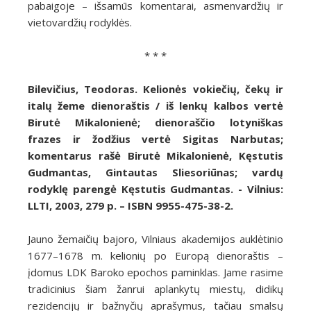
pabaigoje – išsamūs komentarai, asmenvardžių ir
vietovardžių rodyklės.
* * *
Bilevičius, Teodoras. Kelionės vokiečių, čekų ir
italų žeme dienoraštis / iš lenkų kalbos vertė
Birutė Mikalonienė; dienoraščio lotyniškas
frazes ir žodžius vertė Sigitas Narbutas;
komentarus rašė Birutė Mikalonienė, Kęstutis
Gudmantas, Gintautas Sliesoriūnas; vardų
rodyklę parengė Kęstutis Gudmantas. - Vilnius:
LLTI
, 2003, 279 p. – ISBN 9955-475-38-2.
Jauno žemaičių bajoro, Vilniaus akademijos auklėtinio
1677–1678 m. kelionių po Europą dienoraštis –
įdomus LDK Baroko epochos paminklas. Jame rasime
tradicinius šiam žanrui aplankytų miestų, didikų
rezidencijų ir bažnyčių aprašymus, tačiau smalsų