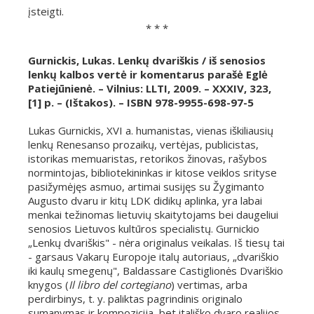
įsteigti.
* * *
Gurnickis, Lukas. Lenkų dvariškis / iš senosios
lenkų kalbos vertė ir komentarus parašė Eglė
Patiejūnienė. – Vilnius: LLTI, 2009. – XXXIV, 323,
[1] p. – (Ištakos). – ISBN 978-9955-698-97-5
Lukas Gurnickis, XVI a. humanistas, vienas iškiliausių
lenkų Renesanso prozaikų, vertėjas, publicistas,
istorikas memuaristas, retorikos žinovas, rašybos
normintojas, bibliotekininkas ir kitose veiklos srityse
pasižymėjęs asmuo, artimai susijęs su Žygimanto
Augusto dvaru ir kitų LDK didikų aplinka, yra labai
menkai težinomas lietuvių skaitytojams bei daugeliui
senosios Lietuvos kultūros specialistų. Gurnickio
„Lenkų dvariškis" - nėra originalus veikalas. Iš tiesų tai
- garsaus Vakarų Europoje italų autoriaus, „dvariškio
iki kaulų smegenų", Baldassare Castiglionės Dvariškio
knygos (
Il libro del cortegiano
) vertimas, arba
perdirbinys, t. y. paliktas pagrindinis originalo
sumanymas ir kompozicija, bet itališko dvaro realijos