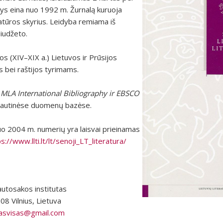
nys eina nuo 1992 m. Žurnalą kuruoja
ratūros skyrius. Leidyba remiama iš
iudžeto.
os (XIV–XIX a.) Lietuvos ir Prūsijos
s bei raštijos tyrimams.
s
MLA International Bibliography ir EBSCO
autinėse duomenų bazėse.
uo 2004 m. numerių yra laisvai prieinamas
s://www.llti.lt/lt/senoji_LT_literatura/
tautosakos institutas
08 Vilnius, Lietuva
sasvisas@gmail.com