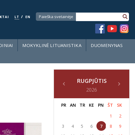
/
Paieška svetainėje
KTAI
LT
EN
DINIAI
MOKYKLINĖ LITUANISTIKA
DUOMENYNAS
RUGPJŪTIS
2026
PR
AN
TR
KE
PN
ŠT
SK
1
2
3
4
5
6
7
8
9