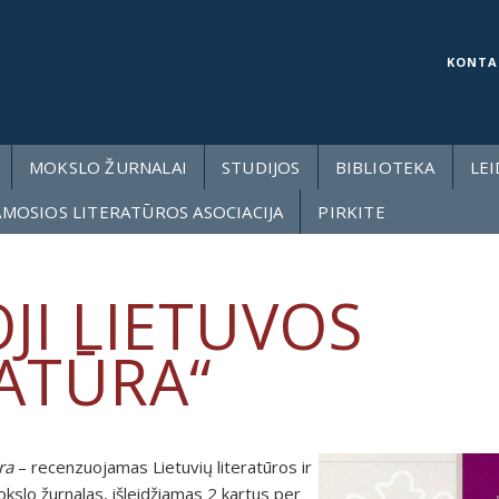
KONTA
MOKSLO ŽURNALAI
STUDIJOS
BIBLIOTEKA
LEI
AMOSIOS LITERATŪROS ASOCIACIJA
PIRKITE
JI LIETUVOS
RATŪRA“
ra
– recenzuojamas Lietuvių literatūros ir
kslo žurnalas, išleidžiamas 2 kartus per