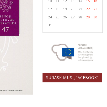
10
11
12
13
14
15
16
17
18
19
20
21
22
23
24
25
26
27
28
29
30
31
SURASK MUS „FACEBOOK“