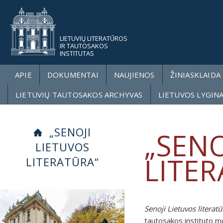
LIETUVIŲ LITERATŪROS
IR TAUTOSAKOS
INSTITUTAS
APIE
DOKUMENTAI
NAUJIENOS
ŽINIASKLAIDA
LIETUVIŲ TAUTOSAKOS ARCHYVAS
LIETUVOS LYGIN
„SENOJI
„SENO
LIETUVOS
LITE
LITERATŪRA“
Senoji Lietuvos literatū
tautosakos instituto mo