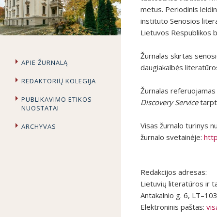
metus. Periodinis leidi
instituto Senosios lite
Lietuvos Respublikos b
Žurnalas skirtas senosi
APIE ŽURNALĄ
daugiakalbės literatūro
REDAKTORIŲ KOLEGIJA
Žurnalas referuojama
PUBLIKAVIMO ETIKOS
Discovery Service
tarpt
NUOSTATAI
Visas žurnalo turinys n
ARCHYVAS
žurnalo svetainėje:
http
Redakcijos adresas:
Lietuvių literatūros ir 
Antakalnio g. 6, LT–103
Elektroninis paštas:
vi