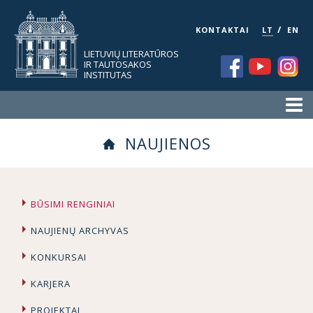
/
KONTAKTAI
LT
EN
LIETUVIŲ LITERATŪROS
IR TAUTOSAKOS
INSTITUTAS
NAUJIENOS
BŪSIMI RENGINIAI
NAUJIENŲ ARCHYVAS
KONKURSAI
KARJERA
PROJEKTAI