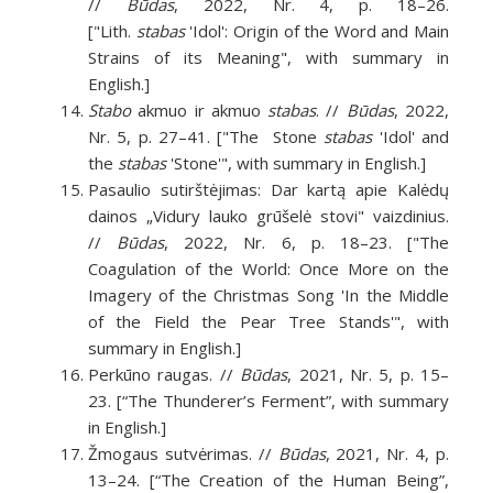
//
Būdas
, 2022, Nr. 4, p. 18–26.
["Lith.
stabas
'Idol': Origin of the Word and Main
Strains of its Meaning", with summary in
English.]
Stabo
akmuo ir akmuo
stabas
. //
Būdas
, 2022,
Nr. 5, p. 27–41. ["The Stone
stabas
'Idol' and
the
stabas
'Stone'", with summary in English.]
Pasaulio sutirštėjimas: Dar kartą apie Kalėdų
dainos „Vidury lauko grūšelė stovi" vaizdinius.
//
Būdas
, 2022, Nr. 6, p. 18–23. ["The
Coagulation of the World: Once More on the
Imagery of the Christmas Song 'In the Middle
of the Field the Pear Tree Stands'", with
summary in English.]
Perkūno raugas. //
Būdas
, 2021, Nr. 5, p. 15–
23. [“The Thunderer’s Ferment”, with summary
in English.]
Žmogaus sutvėrimas. //
Būdas
, 2021, Nr. 4, p.
13–24. [“The Creation of the Human Being”,