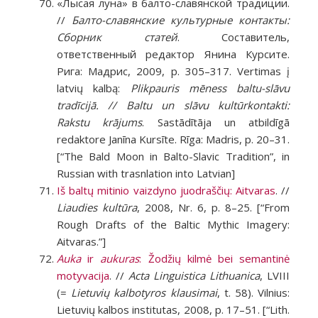
«Лысая луна» в балто-славянской традиции.
//
Балто-славянские культурные контакты:
Сборник статей
. Составитель,
ответственный редактор Янина Курсите.
Рига: Мадрис, 2009, p. 305–317. Vertimas į
latvių kalbą:
Plikpauris mēness baltu-slāvu
tradīcijā. // Baltu un slāvu kultūrkontakti:
Rakstu krājums
. Sastādītāja un atbildīgā
redaktore Janīna Kursīte. Rīga: Madris, p. 20–31.
[“The Bald Moon in Balto-Slavic Tradition”, in
Russian with trasnlation into Latvian]
Iš baltų mitinio vaizdyno juodraščių: Aitvaras
. //
Liaudies kultūra
, 2008, Nr. 6, p. 8–25. [“From
Rough Drafts of the Baltic Mythic Imagery:
Aitvaras.”]
Auka
ir
aukuras
: Žodžių kilmė bei semantinė
motyvacija
. //
Acta Linguistica Lithuanica
, LVIII
(=
Lietuvių kalbotyros klausimai
, t. 58). Vilnius:
Lietuvių kalbos institutas, 2008, p. 17–51. [“Lith.