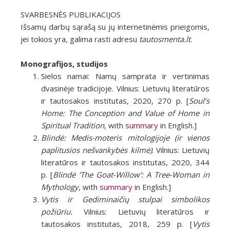
SVARBESNĖS PUBLIKACIJOS
Išsamų darbų sąrašą su jų internetinėmis prieigomis,
jei tokios yra, galima rasti adresu
tautosmenta.lt
.
Monografijos, studijos
Sielos namai: Namų samprata ir vertinimas
dvasinėje tradicijoje. Vilnius: Lietuvių literatūros
ir tautosakos institutas, 2020, 270 p. [
Soul’s
Home: The Conception and Value of Home in
Spiritual Tradition
, with
summary
in English.]
Blindė: Medis-moteris mitologijoje (ir vienos
paplitusios nešvankybės kilmė)
. Vilnius: Lietuvių
literatūros ir tautosakos institutas, 2020, 344
p. [
Blindė ‘The Goat-Willow’: A Tree-Woman in
Mythology
, with
summary
in English.]
Vytis ir Gediminaičių stulpai simbolikos
požiūriu.
Vilnius: Lietuvių literatūros ir
tautosakos institutas, 2018, 259 p. [
Vytis