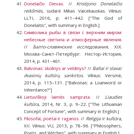
Donelaičio Dievas
. //
Kristijono Donelaičio
reikšmės
, sudarė Mikas Vaicekauskas. Vilnius:
LLTI, 2016, p. 411–442. [“The God of
Donelaitis”, with summary in English.]
Символика рыбы в связи с верхним миром:
небесные светила и атмосферные явления
.
//
Балто-славянские исследования
, XIX.
Москва–Санкт-Петербург: Нестор-История,
2014, p. 431–461.
Balvonas: skolinys ar veldinys?
//
Baltai ir slavai:
dvasinių kultūrų sankirtos
. Vilnius: Versmė,
2014, p. 115–131. [“Balvonas: a Loanword or
Inheritance?”]
Lietuviškoji laimės samprata
. //
Liaudies
kultūra
, 2014, Nr. 3, p. 9–22. [“The Lithuanian
Concept of Fortune”, with summary in English.]
Filosofai, poetai ir raganos
. //
Religija ir kultūra
,
XII. Vilnius: VU, 2013, p. 78–96. [“Philosophers,
Poets, and Witches”, with summary in English.]