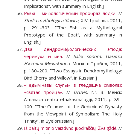
Implications”, with summary in English.]
Рыба – мифологический прообраз лодки
. //
Studia mythologica Slavica
, XIV. Ljubljana, 2011,
p. 291–303. [“The Fish as a Mythological
Prototype of the Boat”, with summary in
English.]
Два дендромифологических этюда:
черемуха и ива
. //
Salix sonora. Памяти
Николая Михайлова
. Москва: Пробел, 2011,
p. 180–200. [“Two Essays in Dendromythology:
Bird Cherry and Willow”, in Russian.]
«Гедымiнавы слупы» з гледзiшча сiмволiкi:
«святая тройца»
. //
Druvis
, Nr. 3. Менск:
Almanach centru etnakasmalogiji, 2011, p. 89–
100. [“The Columns of the Gediminas’ Dynasty
from the Viewpoint of Symbolism: The Holy
Trinity”, in Byelorussian.]
Iš baltų mitinio vaizdyno juodraščių: Žvaigždė
. //