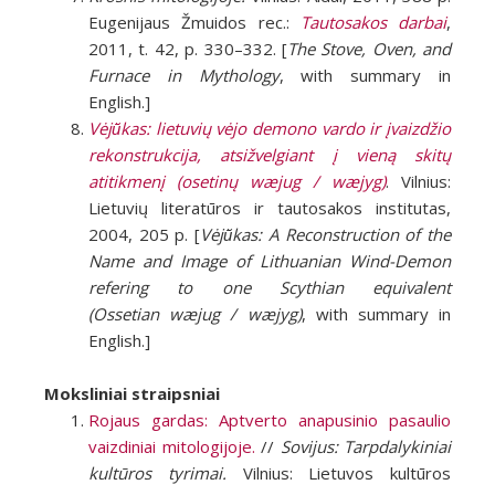
Eugenijaus Žmuidos rec.:
Tautosakos darbai
,
2011, t. 42, p. 330–332. [
The Stove, Oven, and
Furnace in Mythology
, with summary in
English.]
Vėjū̆kas: lietuvių vėjo demono vardo ir įvaizdžio
rekonstrukcija, atsižvelgiant į vieną skitų
atitikmenį (osetinų wæjug / wæjyg)
. Vilnius:
Lietuvių literatūros ir tautosakos institutas,
2004, 205 p. [
Vėjū̆kas: A Reconstruction of the
Name and Image of Lithuanian Wind-Demon
refering to one Scythian equivalent
(Ossetian wæjug / wæjyg)
, with summary in
English.]
Moksliniai straipsniai
Rojaus gardas: Aptverto anapusinio pasaulio
vaizdiniai mitologijoje.
//
Sovijus: Tarpdalykiniai
kultūros tyrimai.
Vilnius: Lietuvos kultūros