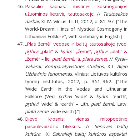
Pasaulio sapnas: mistinės kosmogonijos
užuominos lietuvių tautosakoje
. //
Tautosakos
darbai
, XLIV. Vilnius: LLTI, 2012, p. 81–97. [“The
World-Dream: Hints of Mystical Cosmogony in
Lithuanian Folklore”, with summary in English.]
„Plati žemė“ vedose ir baltų tautosakoje (ved.
pr̥thivī
„plati“ &
kṣám
- „žemė“,
pr̥thivī
„plati“ &
„žemė“ – lie.
plati žemė
, la.
plata zeme
)
. //
Rytai–
Vakarai: Komparatyvistinės studijos
, XII:
Algio
Uždavinio fenomenas
. Vilnius: Lietuvos kultūros
tyrimų institutas, 2012, p. 351–362. [“The
‘Wide Earth’ in the Vedas and Lithuanian
Folklore (Ved.
pr̥thivī
‘wide’ &
kṣám
- ‘earth’,
pr̥thivī
‘wide’ & ‘earth’ – Lith.
plati žemė
, Latv.
plata zeme
‘wide earth’).”]
Dievo krosnis: vienas mitopoetinio
pasaulėvaizdžio blyksnis
. //
Senovės baltų
kultūra
, IX:
Sakralieji baltų kultūros aspektai
.