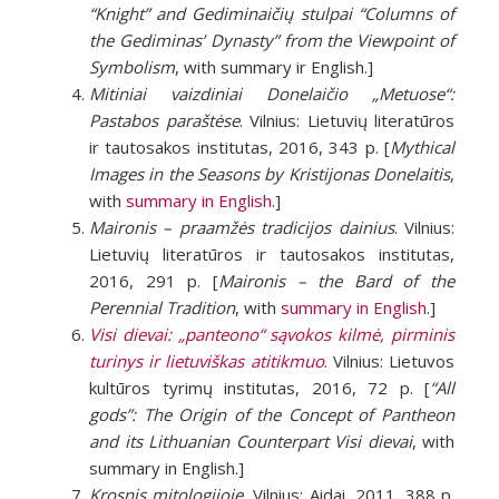
“Knight” and Gediminaičių stulpai “Columns of
the Gediminas’ Dynasty” from the Viewpoint of
Symbolism
, with summary ir English.]
Mitiniai vaizdiniai Donelaičio „Metuose“:
Pastabos paraštėse
. Vilnius: Lietuvių literatūros
ir tautosakos institutas, 2016, 343 p. [
Mythical
Images in the Seasons by Kristijonas Donelaitis
,
with
summary in English
.]
Maironis – praamžės tradicijos dainius
. Vilnius:
Lietuvių literatūros ir tautosakos institutas,
2016, 291 p. [
Maironis – the Bard of the
Perennial Tradition
, with
summary in English
.]
Visi dievai: „panteono“ sąvokos kilmė, pirminis
turinys ir lietuviškas atitikmuo
. Vilnius: Lietuvos
kultūros tyrimų institutas, 2016, 72 p. [
“All
gods”: The Origin of the Concept of Pantheon
and its Lithuanian Counterpart Visi dievai
, with
summary in English.]
Krosnis mitologijoje.
Vilnius: Aidai, 2011, 388 p.