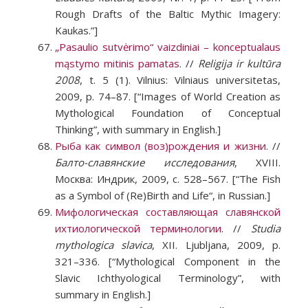
Rough Drafts of the Baltic Mythic Imagery:
Kaukas.”]
„Pasaulio sutvėrimo“ vaizdiniai – konceptualaus
mąstymo mitinis pamatas
. //
Religija ir kultūra
2008
, t. 5 (1). Vilnius: Vilniaus universitetas,
2009, p. 74–87. [“Images of World Creation as
Mythological Foundation of Conceptual
Thinking”, with summary in English.]
Рыба как символ (воз)рождения и жизни
. //
Балто-славянские исследования
, XVIII.
Москва: Индрик, 2009, с. 528–567. [“The Fish
as a Symbol of (Re)Birth and Life“, in Russian.]
Мифологическая составляющая славянской
ихтиологической терминологии
. //
Studia
mythologica slavica
, XII. Ljubljana, 2009, p.
321–336. [“Mythological Component in the
Slavic Ichthyological Terminology”, with
summary in English.]