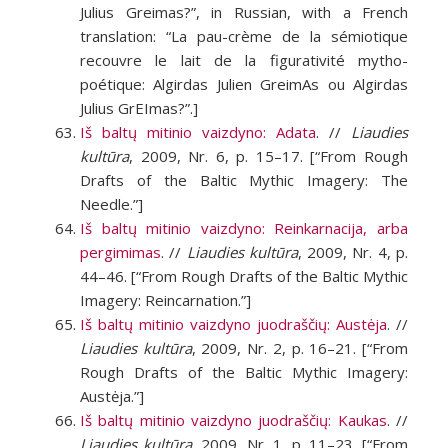
Julius Greimas?”, in Russian, with a French
translation: “La pau-crème de la sémiotique
recouvre le lait de la figurativité mytho-
poétique: Algirdas Julien GreimAs ou Algirdas
Julius GrEImas?”.]
Iš baltų mitinio vaizdyno: Adata
. //
Liaudies
kultūra
, 2009, Nr. 6, p. 15–17. [“From Rough
Drafts of the Baltic Mythic Imagery: The
Needle.”]
Iš baltų mitinio vaizdyno: Reinkarnacija, arba
pergimimas
. //
Liaudies kultūra
, 2009, Nr. 4, p.
44–46. [“From Rough Drafts of the Baltic Mythic
Imagery: Reincarnation.”]
Iš baltų mitinio vaizdyno juodraščių: Austėja
. //
Liaudies kultūra
, 2009, Nr. 2, p. 16–21. [“From
Rough Drafts of the Baltic Mythic Imagery:
Austėja.”]
Iš baltų mitinio vaizdyno juodraščių: Kaukas
. //
Liaudies kultūra
, 2009, Nr. 1, p. 11–23. [“From