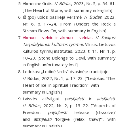
Akmeninė širdis. //
Būdas
, 2023, Nr. 5, p. 54–61.
[The Heart of Stone, with summary in English]
Iš (po) uolos pasilieja versmė. //
Būdas
, 2023,
Nr. 6, p. 17–24. [From (Under) the Rock a
Stream Flows On, with summary in English]
Akmuo – velnio ir akmuo – velnias.
//
Sovijus:
Tarpdalykiniai kultūros tyrimai.
Vilnius: Lietuvos
kultūros tyrimų institutas, 2023, t. 11, Nr. 1, p.
10–23. [Stone Belongs to Devil, with summary
in English unfortunately lost]
Ledokas: „Ledinė širdis" dvasinėje tradicijoje.
// Būdas, 2022, Nr. 1, p. 17–23. ["Ledokas: 'The
Heart of Ice' in Spiritual Tradition", with
summary in English.]
Laisvės atžvilgiai:
pa(si)leisti
ir
at(si)leisti
.
//
Būdas
, 2022, Nr. 2, p. 13–22. ["Aspects of
Freedom:
pa(si)leisti
'release (dissolve)'
and
at(si)leisti
'forgive (relax, thaw)'", with
summary in English.]