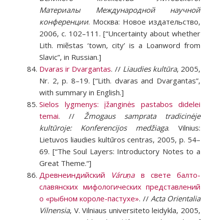
Материалы Международной научной
конференции
. Москва: Новое издательство,
2006, с. 102–111. [“Uncertainty about whether
Lith. miẽstas ‘town, city’ is a Loanword from
Slavic”, in Russian.]
Dvaras ir Dvargantas
. //
Liaudies kultūra
, 2005,
Nr. 2, p. 8–19. [“Lith. dvaras and Dvargantas”,
with summary in English.]
Sielos lygmenys: įžanginės pastabos didelei
temai
. //
Žmogaus samprata tradicinėje
kultūroje: Konferencijos medžiaga
. Vilnius:
Lietuvos liaudies kultūros centras, 2005, p. 54–
69. [“The Soul Layers: Introductory Notes to a
Great Theme.“]
Древнеиндийский
Váruṇa
в свете балто-
славянских мифологических представлений
о «рыбном короле-пастухе»
. //
Acta Orientalia
Vilnensia
, V. Vilniaus universiteto leidykla, 2005,