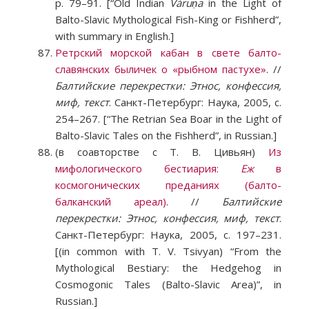
p. 79–91. [“Old Indian
Váruṇa
in the Light of
Balto-Slavic Mythological Fish-King or Fishherd”,
with summary in English.]
Ретрский морской кабан в свете балто-
славянских быличек о «рыбном пастухе»
. //
Балтийские перекрестки: Этнос, конфессия,
миф, текст
. Санкт-Петербург: Наука, 2005, с.
254–267. [“The Retrian Sea Boar in the Light of
Balto-Slavic Tales on the Fishherd”, in Russian.]
(в соавторстве с Т. В. Цивьян)
Из
мифологического бестиария:
Еж
в
космогонических преданиях (балто-
балканский ареал)
. //
Балтийские
перекрестки: Этнос, конфессия, миф, текст
.
Санкт-Петербург: Наука, 2005, с. 197–231.
[(in common with T. V. Tsivyan) “From the
Mythological Bestiary: the Hedgehog in
Cosmogonic Tales (Balto-Slavic Area)”, in
Russian.]