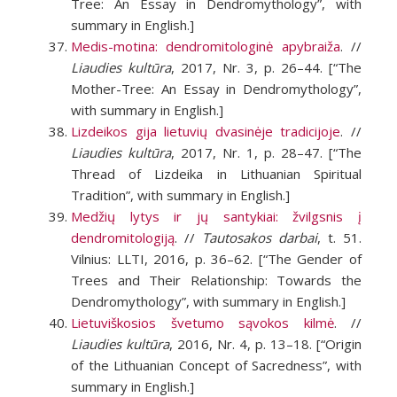
Tree: An Essay in Dendromythology”, with
summary in English.]
Medis-motina: dendromitologinė apybraiža
. //
Liaudies kultūra
, 2017, Nr. 3, p. 26–44. [“The
Mother-Tree: An Essay in Dendromythology”,
with summary in English.]
Lizdeikos gija lietuvių dvasinėje tradicijoje
. //
Liaudies kultūra
, 2017, Nr. 1, p. 28–47. [“The
Thread of Lizdeika in Lithuanian Spiritual
Tradition”, with summary in English.]
Medžių lytys ir jų santykiai: žvilgsnis į
dendromitologiją
. //
Tautosakos darbai
, t. 51.
Vilnius: LLTI, 2016, p. 36–62. [“The Gender of
Trees and Their Relationship: Towards the
Dendromythology”, with summary in English.]
Lietuviškosios švetumo sąvokos kilmė
. //
Liaudies kultūra
, 2016, Nr. 4, p. 13–18. [“Origin
of the Lithuanian Concept of Sacredness”, with
summary in English.]