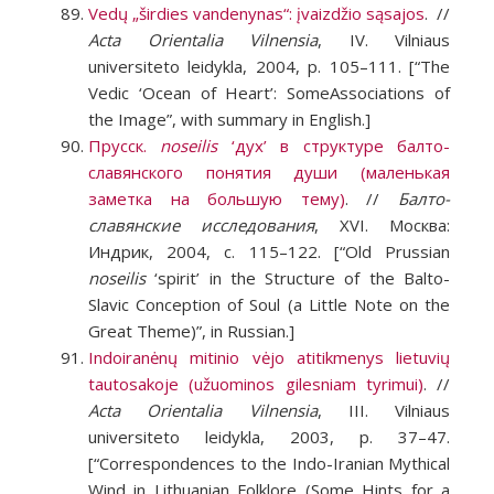
Vedų „širdies vandenynas“: įvaizdžio sąsajos
. //
Acta Orientalia Vilnensia
, IV. Vilniaus
universiteto leidykla, 2004, p. 105–111. [“The
Vedic ‘Ocean of Heart’: SomeAssociations of
the Image”, with summary in English.]
Прусск.
noseilis
‘дух’ в структуре балто-
славянского понятия души (маленькая
заметка на большую тему)
. //
Балто-
славянские исследования
, XVI. Москва:
Индрик, 2004, с. 115–122. [“Old Prussian
noseilis
‘spirit’ in the Structure of the Balto-
Slavic Conception of Soul (a Little Note on the
Great Theme)”, in Russian.]
Indoiranėnų mitinio vėjo atitikmenys lietuvių
tautosakoje (užuominos gilesniam tyrimui)
. //
Acta Orientalia Vilnensia
, III. Vilniaus
universiteto leidykla, 2003, p. 37–47.
[“Correspondences to the Indo-Iranian Mythical
Wind in Lithuanian Folklore (Some Hints for a