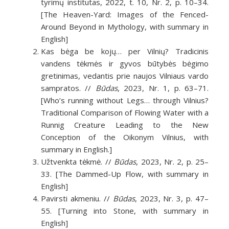
tyrimų institutas, 2022, t. 10, Nr. 2, p. 10–34.
[The Heaven-Yard: Images of the Fenced-
Around Beyond in Mythology, with summary in
English]
Kas bėga be kojų… per Vilnių? Tradicinis
vandens tėkmės ir gyvos būtybės bėgimo
gretinimas, vedantis prie naujos Vilniaus vardo
sampratos. //
Būdas
, 2023, Nr. 1, p. 63–71.
[Who’s running without Legs… through Vilnius?
Traditional Comparison of Flowing Water with a
Runnig Creature Leading to the New
Conception of the Oikonym Vilnius, with
summary in English.]
Užtvenkta tėkmė. //
Būdas
, 2023, Nr. 2, p. 25–
33. [The Dammed-Up Flow, with summary in
English]
Pavirsti akmeniu. //
Būdas
, 2023, Nr. 3, p. 47–
55. [Turning into Stone, with summary in
English]