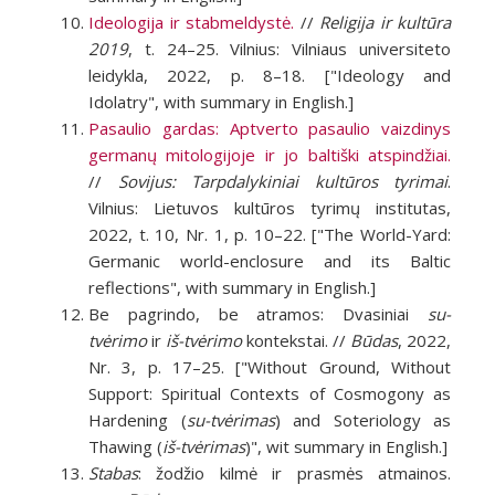
Ideologija ir stabmeldystė.
//
Religija ir kultūra
2019
, t. 24–25. Vilnius: Vilniaus universiteto
leidykla, 2022, p. 8–18. ["Ideology and
Idolatry", with summary in English.]
Pasaulio gardas: Aptverto pasaulio vaizdinys
germanų mitologijoje ir jo baltiški atspindžiai.
//
Sovijus: Tarpdalykiniai kultūros tyrimai
.
Vilnius: Lietuvos kultūros tyrimų institutas,
2022, t. 10, Nr. 1, p. 10–22. ["The World-Yard:
Germanic world-enclosure and its Baltic
reflections", with summary in English.]
Be pagrindo, be atramos: Dvasiniai
su-
tvėrimo
ir
iš-tvėrimo
kontekstai. //
Būdas
, 2022,
Nr. 3, p. 17–25. ["Without Ground, Without
Support: Spiritual Contexts of Cosmogony as
Hardening (
su-tvėrimas
) and Soteriology as
Thawing (
iš-tvėrimas
)", wit summary in English.]
Stabas
: žodžio kilmė ir prasmės atmainos.