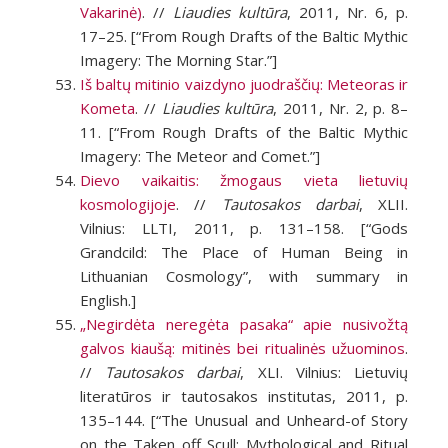
Vakarinė)
. //
Liaudies kultūra
, 2011, Nr. 6, p.
17–25. [“From Rough Drafts of the Baltic Mythic
Imagery: The Morning Star.”]
Iš baltų mitinio vaizdyno juodraščių: Meteoras ir
Kometa
. //
Liaudies kultūra
, 2011, Nr. 2, p. 8–
11. [“From Rough Drafts of the Baltic Mythic
Imagery: The Meteor and Comet.”]
Dievo vaikaitis: žmogaus vieta lietuvių
kosmologijoje
. //
Tautosakos darbai
, XLII.
Vilnius: LLTI, 2011, p. 131–158. [“Gods
Grandcild: The Place of Human Being in
Lithuanian Cosmology”, with summary in
English.]
„Negirdėta neregėta pasaka“ apie nusivožtą
galvos kiaušą: mitinės bei ritualinės užuominos
.
//
Tautosakos darbai
, XLI. Vilnius: Lietuvių
literatūros ir tautosakos institutas, 2011, p.
135–144. [“The Unusual and Unheard-of Story
on the Taken off Scull: Mythological and Ritual