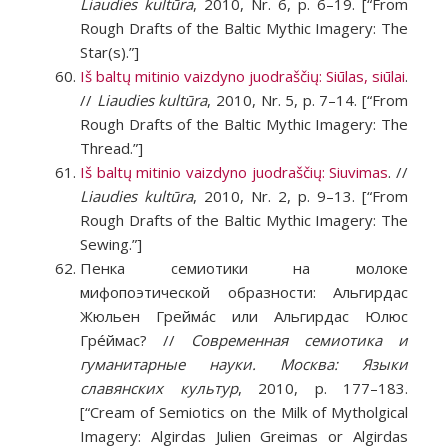
Liaudies kultūra
, 2010, Nr. 6, p. 6–19. [“From
Rough Drafts of the Baltic Mythic Imagery: The
Star(s).”]
Iš baltų mitinio vaizdyno juodraščių: Siūlas, siūlai
.
//
Liaudies kultūra
, 2010, Nr. 5, p. 7–14. [“From
Rough Drafts of the Baltic Mythic Imagery: The
Thread.”]
Iš baltų mitinio vaizdyno juodraščių: Siuvimas
. //
Liaudies kultūra
, 2010, Nr. 2, p. 9–13. [“From
Rough Drafts of the Baltic Mythic Imagery: The
Sewing.”]
Пенка семиотики на молоке
мифопоэтической образности: Альгирдас
Жюльен Греймáс или Альгирдас Юлюс
Грéймас? //
Современная семиотика и
гуманитарные науки. Москва: Языки
славянских культур
, 2010, p. 177–183.
[“Cream of Semiotics on the Milk of Mytholgical
Imagery: Algirdas Julien Greimas or Algirdas