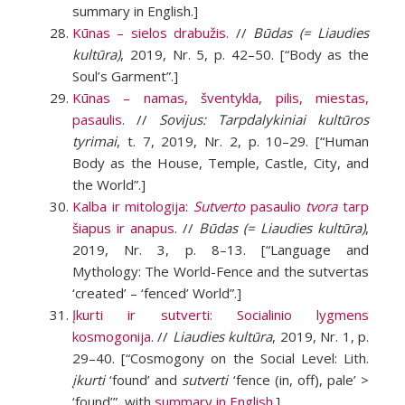
summary in English.]
Kūnas – sielos drabužis.
//
Būdas (= Liaudies
kultūra)
, 2019, Nr. 5, p. 42–50.
[“Body as the
Soul’s Garment”.]
Kūnas – namas, šventykla, pilis, miestas,
pasaulis
. //
Sovijus: Tarpdalykiniai kultūros
tyrimai
, t. 7, 2019, Nr. 2, p. 10–29.
[“Human
Body as the House, Temple, Castle, City, and
the World”.]
Kalba ir mitologija:
Sutverto
pasaulio
tvora
tarp
šiapus ir anapus
. //
Būdas (= Liaudies kultūra)
,
2019, Nr. 3, p. 8–13.
[“Language and
Mythology: The World-Fence and the sutvertas
‘created’ – ‘fenced’ World”.]
Įkurti ir sutverti: Socialinio lygmens
kosmogonija
. //
Liaudies kultūra
, 2019, Nr. 1, p.
29–40.
[“Cosmogony on the Social Level: Lith.
įkurti
‘found’ and
sutverti
‘fence (in, off), pale’ >
‘found’”, with
summary in English
.]