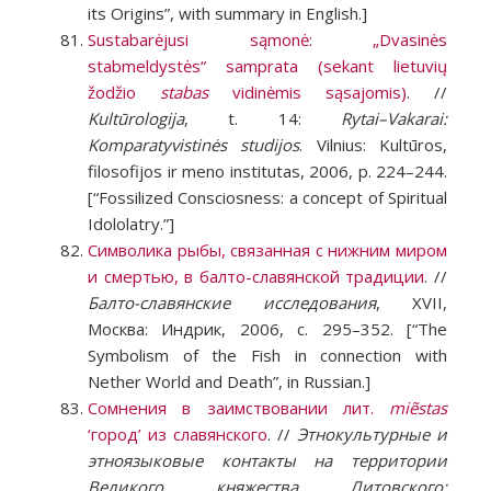
its Origins”, with summary in English.]
Sustabarėjusi sąmonė: „Dvasinės
stabmeldystės“ samprata (sekant lietuvių
žodžio
stabas
vidinėmis sąsajomis)
. //
Kultūrologija
, t. 14:
Rytai–Vakarai:
Komparatyvistinės studijos
. Vilnius: Kultūros,
filosofijos ir meno institutas, 2006, p. 224–244.
[“Fossilized Consciosness: a concept of Spiritual
Idololatry.”]
Символика рыбы, связанная с нижним миром
и смертью, в балто-славянской традиции
. //
Балто-славянские исследования
, XVII,
Москва: Индрик, 2006, с. 295–352. [“The
Symbolism of the Fish in connection with
Nether World and Death”, in Russian.]
Сомнения в заимствовании лит.
miẽstas
‘город’ из славянского
. //
Этнокультурные и
этноязыковые контакты на территории
Великого княжества Литовского: