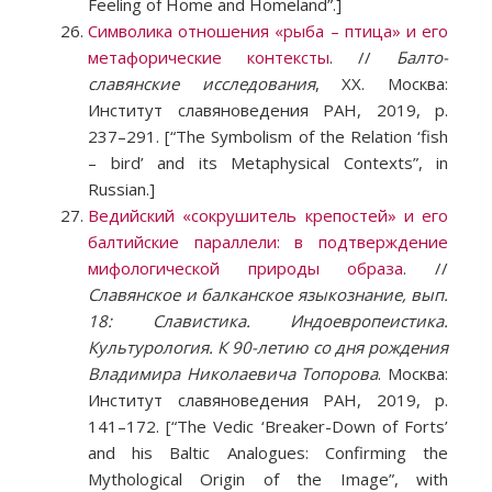
Feeling of Home and Homeland”.]
Символика отношения «рыба – птица» и его
метафорические контексты
. //
Балто-
славянские исследования
, XX. Москва:
Институт славяноведения РАН, 2019, p.
237–291.
[“The Symbolism of the Relation ‘fish
– bird’ and its Metaphysical Contexts”, in
Russian.]
Ведийский «сокрушитель крепостей» и его
балтийские параллели: в подтверждение
мифологической природы образа
. //
Славянское и балканское языкознание, вып.
18: Славистика. Индоевропеистика.
Культурология. К 90-летию со дня рождения
Владимира Николаевича Топорова
. Москва:
Институт славяноведения РАН, 2019, p.
141–172. [“The Vedic ‘Breaker-Down of Forts’
and his Baltic Analogues: Confirming the
Mythological Origin of the Image”, with