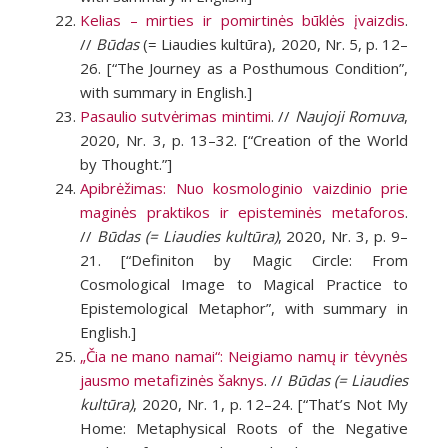
Kelias – mirties ir pomirtinės būklės įvaizdis
.
//
Būdas
(= Liaudies kultūra), 2020, Nr. 5, p. 12–
26. [“The Journey as a Posthumous Condition”,
with summary in English.]
Pasaulio sutvėrimas mintimi
. //
Naujoji Romuva
,
2020, Nr. 3, p. 13–32. [“Creation of the World
by Thought.”]
Apibrėžimas: Nuo kosmologinio vaizdinio prie
maginės praktikos ir episteminės metaforos
.
//
Būdas
(= Liaudies kultūra)
, 2020, Nr. 3, p. 9–
21. [“Definiton by Magic Circle: From
Cosmological Image to Magical Practice to
Epistemological Metaphor”, with summary in
English.]
„Čia ne mano namai“: Neigiamo namų ir tėvynės
jausmo metafizinės šaknys
. //
Būdas (= Liaudies
kultūra)
, 2020, Nr. 1, p. 12–24.
[“That’s Not My
Home: Metaphysical Roots of the Negative