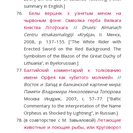
summary in English.]
Белы вершнiк з узнятым мячом на
чырвоным фоне: Сiмволiка герба Вялiкага
Княства Лiтоўскага
. //
Druvis: Almanach
Centru etnakasmalogiji «Kryǔja»
, II. Менск,
2008, p. 137–155. [“The White Rider with
Erected Sword on the Red Background: The
Symbolism of the Blazon of the Great Duchy of
Lithuania“, in Byelorussian.]
Балтийский комментарий к толкованию
имени Орфея как «убитого молнией»
. //
Восток и Запад в балканской картине мира:
Памяти Владимира Николоевича Топорова
.
Москва: Индрик, 2007, с. 57–77. [“Baltic
Commentary to the interpretation of the Name
Orpheus as Shocked by Lightning”, in Russian.]
(в соавторстве с М. Завьяловой)
Летающие
животные и поющие рыбы, или Круговорот