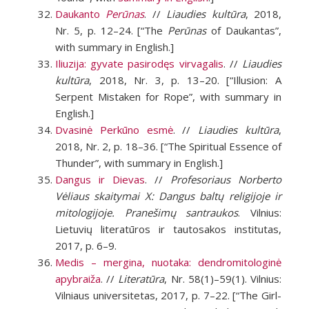
Daukanto
Perūnas
. //
Liaudies kultūra
, 2018,
Nr. 5, p. 12–24.
[“The
Perūnas
of Daukantas”,
with summary in English.]
Iliuzija: gyvate pasirodęs virvagalis
. //
Liaudies
kultūra
, 2018, Nr. 3, p. 13–20.
[“Illusion: A
Serpent Mistaken for Rope”, with summary in
English.]
Dvasinė Perkūno esmė
. //
Liaudies kultūra
,
2018, Nr. 2, p. 18–36. [“The Spiritual Essence of
Thunder”, with summary in English.]
Dangus ir Dievas
. //
Profesoriaus Norberto
Vėliaus skaitymai X: Dangus baltų religijoje ir
mitologijoje. Pranešimų santraukos
. Vilnius:
Lietuvių literatūros ir tautosakos institutas,
2017, p. 6–9.
Medis – mergina, nuotaka: dendromitologinė
apybraiža
. //
Literatūra
, Nr. 58(1)–59(1). Vilnius:
Vilniaus universitetas, 2017, p. 7–22. [“The Girl-