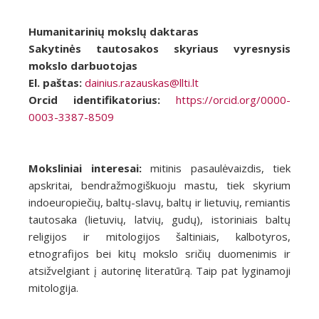
Humanitarinių mokslų daktaras
Sakytinės tautosakos skyriaus vyresnysis
mokslo darbuotojas
El. paštas:
dainius.razauskas@llti.lt
Orcid identifikatorius:
https://orcid.org/0000-
0003-3387-8509
Moksliniai interesai:
mitinis pasaulėvaizdis, tiek
apskritai, bendražmogiškuoju mastu, tiek skyrium
indoeuropiečių, baltų-slavų, baltų ir lietuvių, remiantis
tautosaka (lietuvių, latvių, gudų), istoriniais baltų
religijos ir mitologijos šaltiniais, kalbotyros,
etnografijos bei kitų mokslo sričių duomenimis ir
atsižvelgiant į autorinę literatūrą. Taip pat lyginamoji
mitologija.