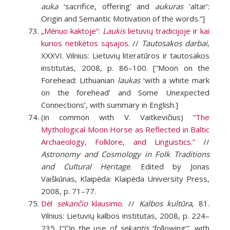
auka
‘sacrifice, offering’ and
aukuras
‘altar’:
Origin and Semantic Motivation of the words.“]
„Mėnuo kaktoje“:
Laukis
lietuvių tradicijoje ir kai
kurios netikėtos sąsajos
. //
Tautosakos darbai
,
XXXVI. Vilnius: Lietuvių literatūros ir tautosakos
institutas, 2008, p. 86–100. [“Moon on the
Forehead: Lithuanian
laukas
‘with a white mark
on the forehead’ and Some Unexpected
Connections’, with summary in English.]
(in common with V. Vaitkevičius)
“The
Mythological Moon Horse as Reflected in Baltic
Archaeology, Folklore, and Linguistics.”
//
Astronomy and Cosmology in Folk Traditions
and Cultural Heritage
. Edited by Jonas
Vaiškūnas, Klaipėda: Klaipėda University Press,
2008, p. 71–77.
Dėl
sekančio
klausimo
. //
Kalbos kultūra
, 81.
Vilnius: Lietuvių kalbos institutas, 2008, p. 224–
235. [“On the use of
sekantis
‘following’”, with