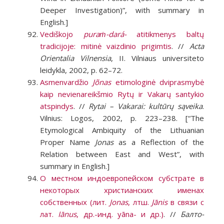
Deeper Investigation)”, with summary in
English.]
Vediškojo
puraṁ-dará-
atitikmenys baltų
tradicijoje: mitinė vaizdinio prigimtis
. //
Acta
Orientalia Vilnensia
, II. Vilniaus universiteto
leidykla, 2002, p. 62–72.
Asmenvardžio
Jõnas
etimologinė dviprasmybė
kaip nevienareikšmio Rytų ir Vakarų santykio
atspindys
. //
Rytai – Vakarai: kultūrų sąveika
.
Vilnius: Logos, 2002, p. 223–238. [“The
Etymological Ambiquity of the Lithuanian
Proper Name
Jonas
as a Reflection of the
Relation between East and West”, with
summary in English.]
О местном индоевропейском субстрате в
некоторых христианских именах
собственных (лит.
Jonas
, лтш.
Jānis
в связи с
лат.
Iānus
, др.-инд. yāna- и др.)
. //
Балто-