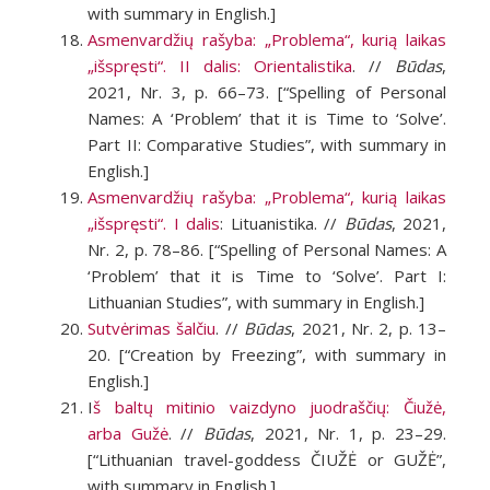
with summary in English.]
Asmenvardžių rašyba: „Problema“, kurią laikas
„išspręsti“. II dalis: Orientalistika
. //
Būdas
,
2021, Nr. 3, p. 66–73. [“Spelling of Personal
Names: A ‘Problem’ that it is Time to ‘Solve’.
Part II: Comparative Studies”, with summary in
English.]
Asmenvardžių rašyba: „Problema“, kurią laikas
„išspręsti“. I dalis
: Lituanistika. //
Būdas
, 2021,
Nr. 2, p. 78–86. [“Spelling of Personal Names: A
‘Problem’ that it is Time to ‘Solve’. Part I:
Lithuanian Studies”, with summary in English.]
Sutvėrimas šalčiu
. //
Būdas
, 2021, Nr. 2, p. 13–
20. [“Creation by Freezing”, with summary in
English.]
I
š baltų mitinio vaizdyno juodraščių: Čiužė,
arba Gužė
. //
Būdas
, 2021, Nr. 1, p. 23–29.
[“Lithuanian travel-goddess ČIUŽĖ or GUŽĖ”,
with summary in English.]