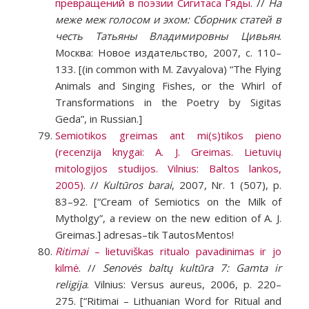
превращений в поэзии Сигитаса Гяды
. //
На
меже меж голосом и эхом: Сборник статей в
честь Татьяны Владимировны Цивьян
.
Москва: Новое издательство, 2007, с. 110–
133. [(in common with M. Zavyalova) “The Flying
Animals and Singing Fishes, or the Whirl of
Transformations in the Poetry by Sigitas
Geda”, in Russian.]
Semiotikos greimas ant mi(s)tikos pieno
(recenzija knygai: A. J. Greimas. Lietuvių
mitologijos studijos. Vilnius: Baltos lankos,
2005)
. //
Kultūros barai
, 2007, Nr. 1 (507), p.
83–92. [“Cream of Semiotics on the Milk of
Mytholgy”, a review on the new edition of A. J.
Greimas.] adresas–tik TautosMentos!
Ritimai
– lietuviškas ritualo pavadinimas ir jo
kilmė
. //
Senovės baltų kultūra 7: Gamta ir
religija
. Vilnius: Versus aureus, 2006, p. 220–
275. [“Ritimai – Lithuanian Word for Ritual and